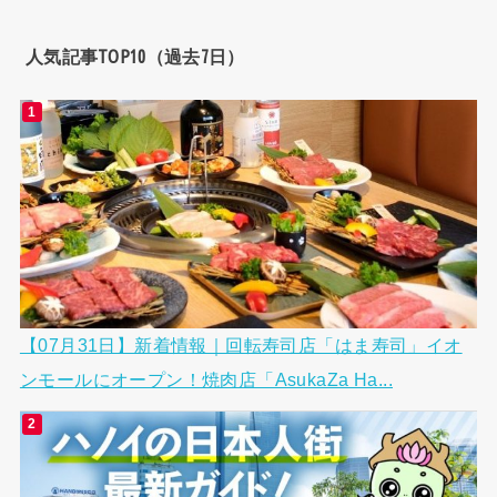
人気記事TOP10（過去7日）
【07月31日】新着情報｜回転寿司店「はま寿司」イオ
ンモールにオープン！焼肉店「AsukaZa Ha...