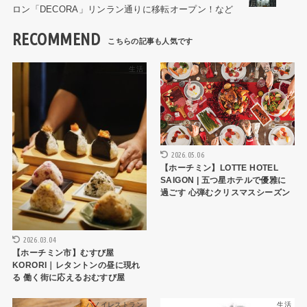
ロン「DECORA」リンラン通りに移転オープン！など
RECOMMEND
生活
旅・おでかけ
2026.05.06
【ホーチミン】LOTTE HOTEL
SAIGON | 五つ星ホテルで優雅に
過ごす 心弾むクリスマスシーズン
2026.03.04
【ホーチミン市】むすび屋
KORORI｜レタントンの昼に現れ
る 働く街に応えるおむすび屋
ハノイレストラン
生活