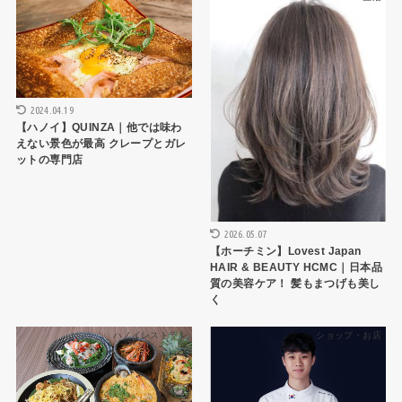
2024.04.19
【ハノイ】QUINZA｜他では味わ
えない景色が最高 クレープとガレ
ットの専門店
2026.05.07
【ホーチミン】Lovest Japan
HAIR & BEAUTY HCMC｜日本品
質の美容ケア！ 髪もまつげも美し
く
ハノイレストラン
ショップ・お店