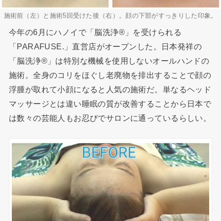
施術前（左）と施術5回受けた後（右）。顔の下部がすっきりした印象。
今年の6月にハノイで「脳洗浄®」を受けられる
「PARAFUSE.」直営店がオープンした。日本発祥の
「脳洗浄®」は特別な機械を使用しないオールハンドの
施術。全身のコリをほぐし老廃物を排出することで顔の
浮腫が取れて小顔になると人気の施術だ。単なるヘッド
マッサージとは違い睡眠の質が改善することから日本で
は数々の芸能人もお忍びでサロンに通っているらしい。