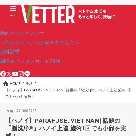
MENU
紙面バックナンバー
これからベトナムに駐在される方へ
資料請求
調達＆ビジネスガイド2026
生活
HOME
【ハノイ】PARAFUSE. VIET NAM| 話題の「脳洗浄®」ハノイ上陸 施術1回
でも小顔を実感！
2026.05.07
生活
【ハノイ】PARAFUSE. VIET NAM| 話題の
「脳洗浄®」ハノイ上陸 施術1回でも小顔を実
感！