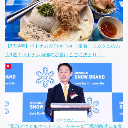
【2024年】ベトナムのCom Tam（定食）コムタムのお
店9選！ベトナム南部の定食はここに決まり！...
「雪印メグミルクベトナム」がチーズ工場開所式典を実