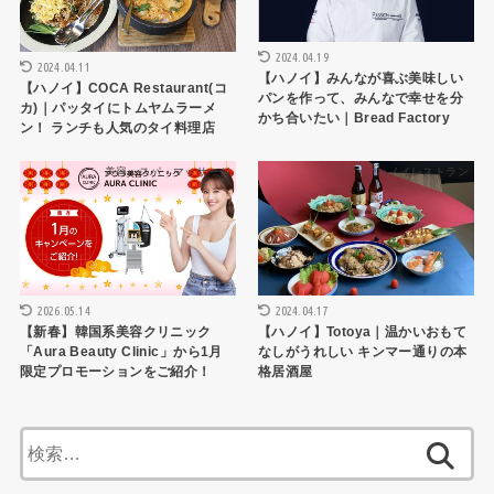
2024.04.19
2024.04.11
【ハノイ】みんなが喜ぶ美味しい
【ハノイ】COCA Restaurant(コ
パンを作って、みんなで幸せを分
カ)｜パッタイにトムヤムラーメ
かち合いたい｜Bread Factory
ン！ ランチも人気のタイ料理店
美容・スパ・マッサージ
ハノイレストラン
2026.05.14
2024.04.17
【新春】韓国系美容クリニック
【ハノイ】Totoya｜温かいおもて
「Aura Beauty Clinic」から1月
なしがうれしい キンマー通りの本
限定プロモーションをご紹介！
格居酒屋
検
索: