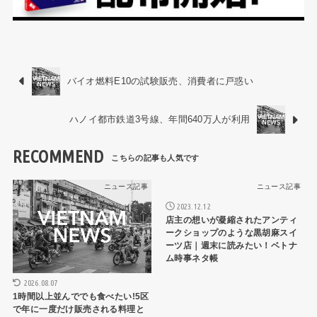
バイオ燃料E10の試験販売、消費者に戸惑い
ハノイ都市鉄道3号線、年間640万人が利用
RECOMMEND
ニュース記事
ニュース記事
2023.12.12
店主の想いが凝縮されたアンティ
ークショップのような黒胡麻スイ
ーツ店｜週末に読みたい！ベトナ
ム時事ネタ帳
2026.08.07
1時間以上並んででも食べたい!5区
で年に一度だけ販売される料理と