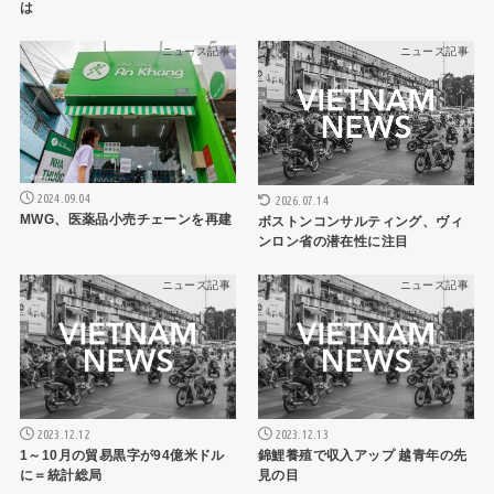
は
ニュース記事
ニュース記事
2024.09.04
2026.07.14
MWG、医薬品小売チェーンを再建
ボストンコンサルティング、ヴィ
ンロン省の潜在性に注目
ニュース記事
ニュース記事
2023.12.12
2023.12.13
1～10月の貿易黒字が94億米ドル
錦鯉養殖で収入アップ 越青年の先
に＝統計総局
見の目