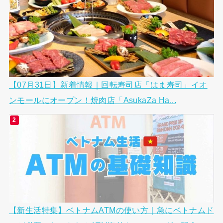
【07月31日】新着情報｜回転寿司店「はま寿司」イオ
ンモールにオープン！焼肉店「AsukaZa Ha...
【新生活特集】ベトナムATMの使い方｜急にベトナムド