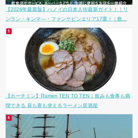
【2026年最新版】ハノイの日本人街最新ガイド！｜リ
ンラン・キンマ―・ファンケビンエリア17選！｜飲...
【ホーチミン】Ramen TEN TO TEN｜飲みも食事も満
喫できる 昼も夜も使えるラーメン居酒屋