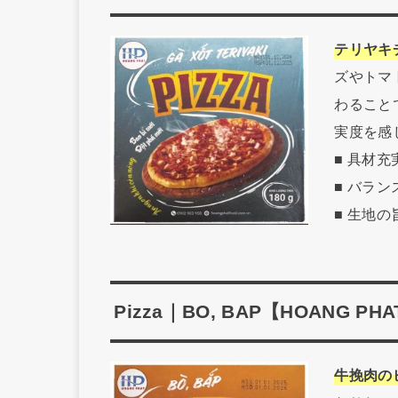
テリヤキ
ズやトマ
わること
実度を感
■ 具材
■ バラ
■ 生地
Pizza｜BO, BAP【HOANG PH
牛挽肉の