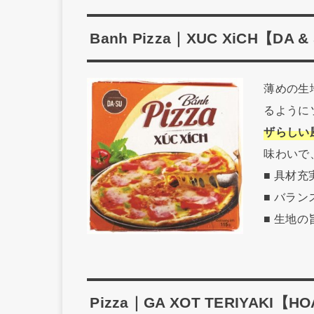
Banh Pizza｜XUC XiCH【DA &
薄めの生
るように
ザらしい
味わいで
■ 具材
■ バラ
■ 生地
Pizza｜GA XOT TERIYAKI【H