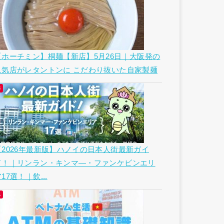
【ホーチミン】桐麺【新店】5月26日｜大阪発の
人気店がレタントンに こだわり抜いた自家製麺
【2026年最新版】ハノイの日本人街最新ガイ
ド！｜リンラン・キンマ―・ファンケビンエリ
17選！｜飲...