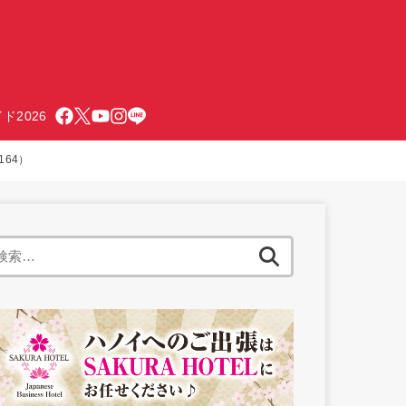
ド2026
164）
検
索: