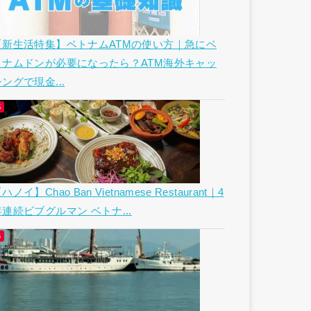
【新生活特集】ベトナムATMの使い方｜急にベ
トナムドンが必要になったら？ATM海外キャッ
ングで現金...
ハノイ】Chao Ban Vietnamese Restaurant｜4
年連続ビブグルマン ベトナ...