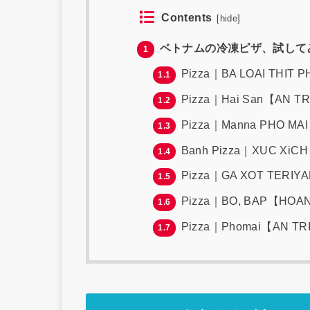
Contents
[
hide
]
ベトナムの冷凍ピザ、試して
1
Pizza｜BA LOAI THIT P
1.1
Pizza｜Hai San【AN TR
1.2
Pizza｜Manna PHO MA
1.3
Banh Pizza｜XUC XiC
1.4
Pizza｜GA XOT TERIY
1.5
Pizza｜BO, BAP【HOA
1.6
Pizza｜Phomai【AN TRI
1.7