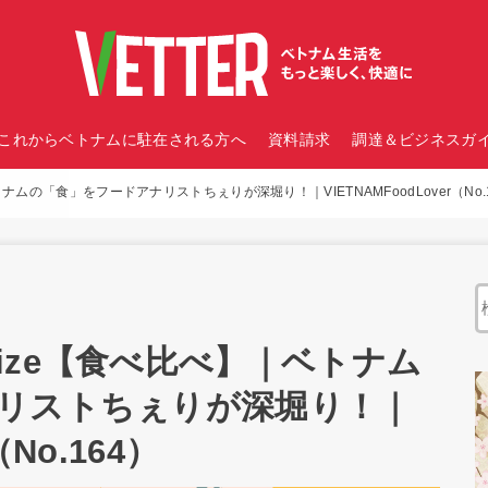
これからベトナムに駐在される方へ
資料請求
調達＆ビジネスガイ
べ】｜ベトナムの「食」をフードアナリストちぇりが深堀り！｜VIETNAMFoodLover（No.
all Size【食べ比べ】｜ベトナム
リストちぇりが深堀り！｜
（No.164）