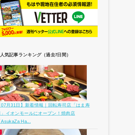
人気記事ランキング（過去7日間）
【07月31日】新着情報｜回転寿司店「はま寿
司」イオンモールにオープン！焼肉店
AsukaZa Ha...