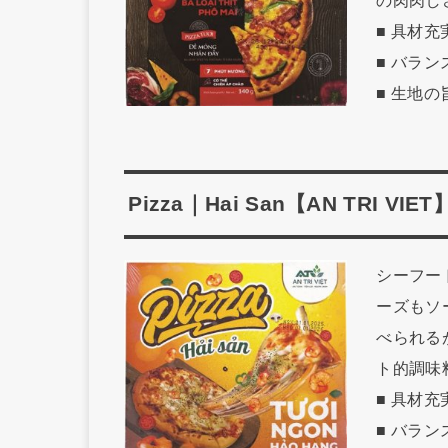
の肉肉し
■ 具材
■ バラ
■ 生地
Pizza｜Hai San【AN TRI VIET
シーフー
ーズもソ
べられる
ト的調味
■ 具材充
■ バラ