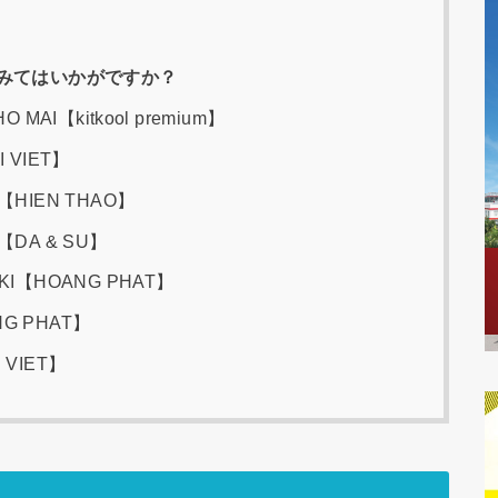
みてはいかがですか？
HO MAI【kitkool premium】
I VIET】
I【HIEN THAO】
H【DA & SU】
AKI【HOANG PHAT】
NG PHAT】
 VIET】