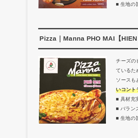
■ 生地の
Pizza｜Manna PHO MAI【HIE
チーズの
ているた
ソースも
いコント
■ 具材
■ バラ
■ 生地