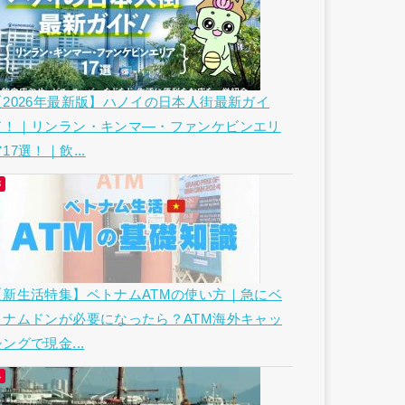
【2026年最新版】ハノイの日本人街最新ガイ
ド！｜リンラン・キンマ―・ファンケビンエリ
17選！｜飲...
【新生活特集】ベトナムATMの使い方｜急にベ
トナムドンが必要になったら？ATM海外キャッ
ングで現金...