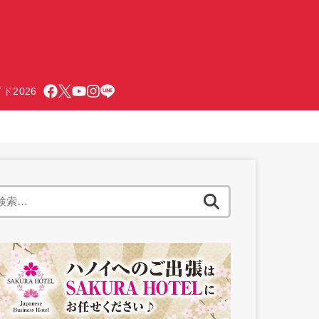
ド2026
検
索: