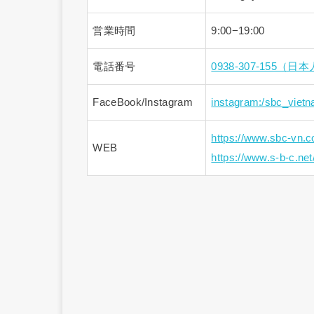
営業時間
9:00−19:00
電話番号
0938-307-155（
FaceBook/Instagram
instagram:/sbc_viet
https://www.sbc-vn.
WEB
https://www.s-b-c.net