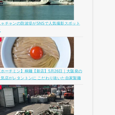
ニャチャンの防波堤がSNSで人気撮影スポット
に
【ホーチミン】桐麺【新店】5月26日｜大阪発の
人気店がレタントンに こだわり抜いた自家製麺