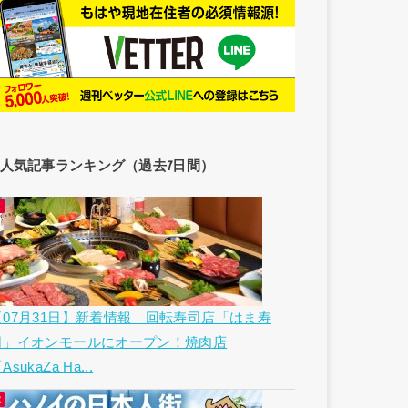
人気記事ランキング（過去7日間）
【07月31日】新着情報｜回転寿司店「はま寿
司」イオンモールにオープン！焼肉店
AsukaZa Ha...