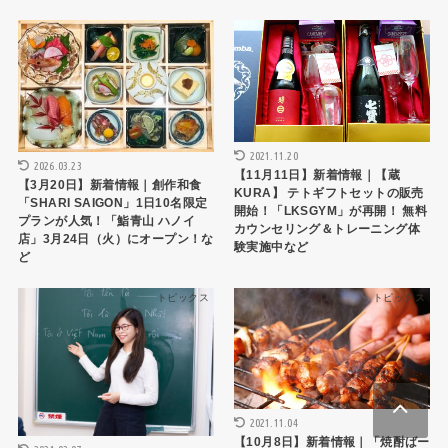
トピックス
トピックス
2021.11.20
2026.03.23
【11月11日】新着情報｜【蔵
【3月20日】新着情報｜創作和食
KURA】 テトギフトセットの販売
「SHARI SAIGON」1日10名限定
開始！「LKSGYM」が再開！ 無料
プランが人気！「鮨青山 ハノイ
カウンセリング＆トレーニング体
店」3月24日（火）にオープン！な
験実施中など
ど
トピックス
トピックス
2021.11.04
【10月8日】新着情報｜「焼酎ばー