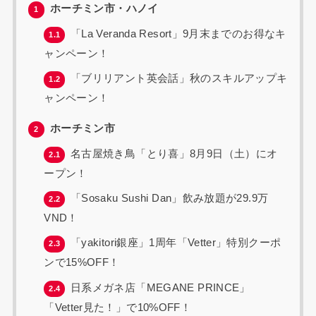
ホーチミン市・ハノイ
1
「La Veranda Resort」9月末までのお得なキ
1.1
ャンペーン！
「ブリリアント英会話」秋のスキルアップキ
1.2
ャンペーン！
ホーチミン市
2
名古屋焼き鳥「とり喜」8月9日（土）にオ
2.1
ープン！
「Sosaku Sushi Dan」飲み放題が29.9万
2.2
VND！
「yakitori銀座」1周年「Vetter」特別クーポ
2.3
ンで15%OFF！
日系メガネ店「MEGANE PRINCE」
2.4
「Vetter見た！」で10%OFF！