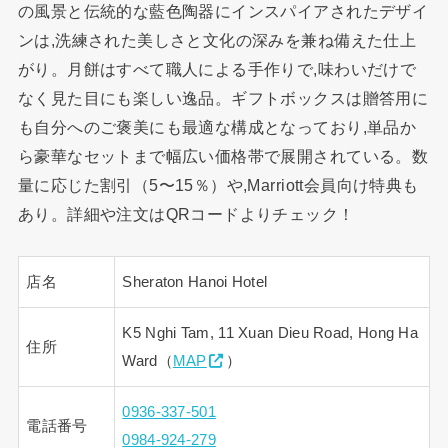
の風景と伝統的な藍色陶器にインスパイアされたデザイ
ンは,洗練された美しさと文化の深みを兼ね備えた仕上
がり。月餅はすべて職人による手作りで,味わいだけで
なく見た目にも楽しい逸品。ギフトボックスは贈答用に
も自分へのご褒美にも最適な構成となっており,単品か
ら豪華なセットまで幅広い価格帯で展開されている。数
量に応じた割引（5〜15％）や,Marriott会員向け特典も
あり。詳細や注文はQRコードよりチェック！
店名
Sheraton Hanoi Hotel
K5 Nghi Tam, 11 Xuan Dieu Road, Hong Ha
住所
Ward（
MAP
）
0936-337-501
電話番号
0984-924-279