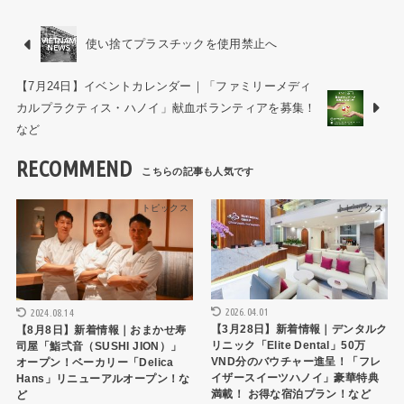
使い捨てプラスチックを使用禁止へ
【7月24日】イベントカレンダー｜「ファミリーメディ
カルプラクティス・ハノイ」献血ボランティアを募集！
など
RECOMMEND
トピックス
トピックス
2026.04.01
2024.08.14
【3月28日】新着情報｜デンタルク
【8月8日】新着情報｜おまかせ寿
リニック「Elite Dental」50万
司屋「鮨弍音（SUSHI JION）」
VND分のバウチャー進呈！「フレ
オープン！ベーカリー「Delica
イザースイーツハノイ」豪華特典
Hans」リニューアルオープン！な
満載！ お得な宿泊プラン！など
ど