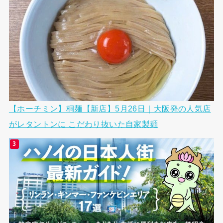
【ホーチミン】桐麺【新店】5月26日｜大阪発の人気店
がレタントンに こだわり抜いた自家製麺