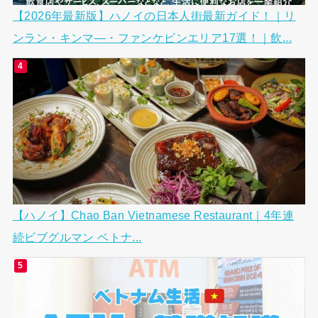
【2026年最新版】ハノイの日本人街最新ガイド！｜リ
ンラン・キンマ―・ファンケビンエリア17選！｜飲...
【ハノイ】Chao Ban Vietnamese Restaurant｜4年連
続ビブグルマン ベトナ...