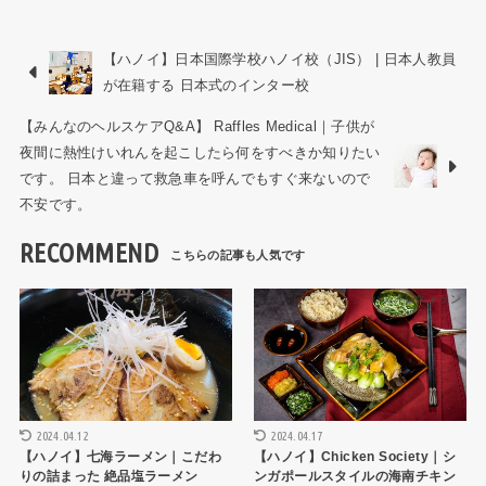
【ハノイ】日本国際学校ハノイ校（JIS） | 日本人教員
が在籍する 日本式のインター校
【みんなのヘルスケアQ&A】 Raffles Medical｜子供が
夜間に熱性けいれんを起こしたら何をすべきか知りたい
です。 日本と違って救急車を呼んでもすぐ来ないので
不安です。
RECOMMEND
ハノイレストラン
ハノイレストラン
2024.04.12
2024.04.17
【ハノイ】七海ラーメン｜こだわ
【ハノイ】Chicken Society｜シ
りの詰まった 絶品塩ラーメン
ンガポールスタイルの海南チキン