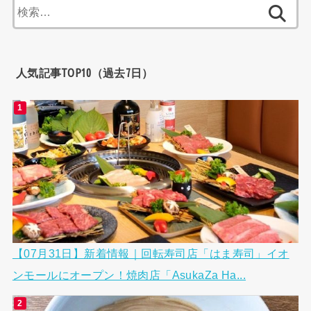
検
索:
人気記事TOP10（過去7日）
【07月31日】新着情報｜回転寿司店「はま寿司」イオ
ンモールにオープン！焼肉店「AsukaZa Ha...