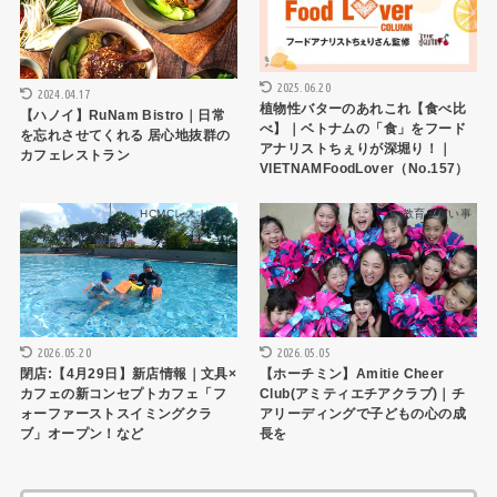
2025.06.20
2024.04.17
植物性バターのあれこれ【食べ比
【ハノイ】RuNam Bistro｜日常
べ】｜ベトナムの「食」をフード
を忘れさせてくれる 居心地抜群の
アナリストちぇりが深堀り！｜
カフェレストラン
VIETNAMFoodLover（No.157）
HCMCレストラン
教育・習い事
2026.05.20
2026.05.05
閉店:【4月29日】新店情報｜文具×
【ホーチミン】Amitie Cheer
カフェの新コンセプトカフェ「フ
Club(アミティエチアクラブ)｜チ
ォーファーストスイミングクラ
アリーディングで子どもの心の成
ブ」オープン！など
長を