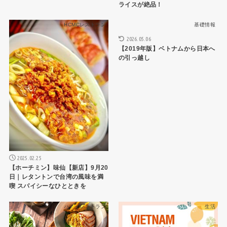
ライスが絶品！
HCMCレストラン
基礎情報
2026.05.06
【2019年版】ベトナムから日本へ
の引っ越し
2025.02.25
【ホーチミン】味仙【新店】9月20
日｜レタントンで台湾の風味を満
喫 スパイシーなひとときを
ハノイレストラン
生活