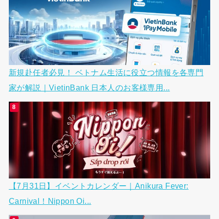
新規赴任者必見！ ベトナム生活に役立つ情報を各専門
家が解説｜VietinBank 日本人のお客様専用...
【7月31日】イベントカレンダー｜Anikura Fever:
Carnival！Nippon Oi...