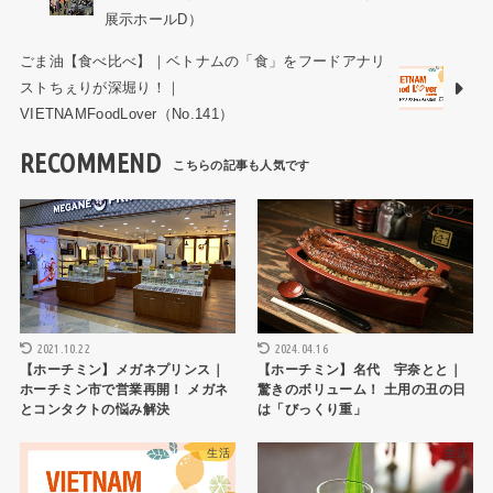
展示ホールD）
ごま油【食べ比べ】｜ベトナムの「食」をフードアナリ
ストちぇりが深堀り！｜
VIETNAMFoodLover（No.141）
RECOMMEND
ショップ・お店
HCMCレストラン
2021.10.22
2024.04.16
【ホーチミン】メガネプリンス｜
【ホーチミン】名代 宇奈とと｜
ホーチミン市で営業再開！ メガネ
驚きのボリューム！ 土用の丑の日
とコンタクトの悩み解決
は「びっくり重」
生活
生活