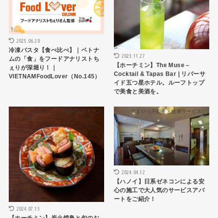
2025.06.20
冷凍パスタ【食べ比べ】｜ベトナ
2023.11.27
ムの「食」をフードアナリストち
【ホーチミン】The Muse –
ぇりが深堀り！｜
Cocktail & Tapas Bar | リバーサ
VIETNAMFoodLover（No.145）
イド五つ星ホテル。ルーフトップ
で美食と美酒を。
HCMCレストラン
住まい（不動産・住居サービス）
2024.04.12
【ハノイ】日系ゼネコンによる安
心の施工で大人気のサービスアパ
ートをご紹介！
2024.07.15
【ホーチミン】炭火焼鳥と旬のお