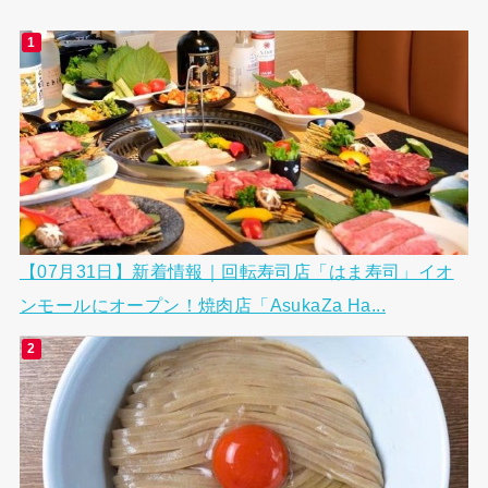
【07月31日】新着情報｜回転寿司店「はま寿司」イオ
ンモールにオープン！焼肉店「AsukaZa Ha...