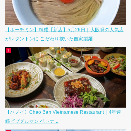
【ホーチミン】桐麺【新店】5月26日｜大阪発の人気店
がレタントンに こだわり抜いた自家製麺
【ハノイ】Chao Ban Vietnamese Restaurant｜4年連
続ビブグルマン ベトナ...