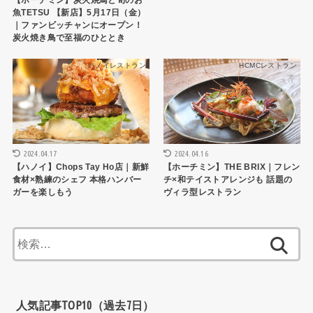
魚TETSU 【新店】5月17日（金）
｜ファンビッチャンにオープン！
炭火焼き鳥で至福のひととき
ハノイレストラン
HCMCレストラン
2024.04.17
2024.04.16
【ハノイ】Chops Tay Ho店｜新鮮
【ホーチミン】THE BRIX｜フレン
食材×熟練のシェフ 本格ハンバー
チ×和テイストアレンジも 話題の
ガーを楽しもう
ヴィラ型レストラン
検
索:
人気記事TOP10（過去7日）