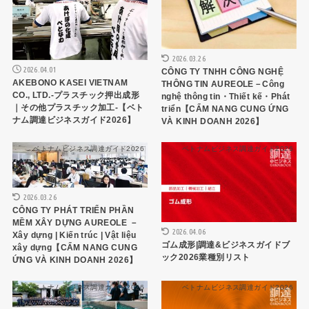
2026.03.26
2026.04.01
CÔNG TY TNHH CÔNG NGHỆ
AKEBONO KASEI VIETNAM
THÔNG TIN AUREOLE－Công
CO., LTD.-プラスチック押出成形
nghệ thông tin・Thiết kế・Phát
｜その他プラスチック加工-【ベト
triển【CẨM NANG CUNG ỨNG
ナム調達ビジネスガイド2026】
VÀ KINH DOANH 2026】
ベトナムビジネス調達ガイド2026
ベトナムビジネス調達ガイド2026
2026.03.26
CÔNG TY PHÁT TRIỂN PHẦN
MỀM XÂY DỰNG AUREOLE －
2026.04.06
Xây dựng | Kiến trúc | Vật liệu
ゴム成形|調達&ビジネスガイドブ
xây dựng【CẨM NANG CUNG
ック2026業種別リスト
ỨNG VÀ KINH DOANH 2026】
ベトナムビジネス調達ガイド2026
ベトナムビジネス調達ガイド2026