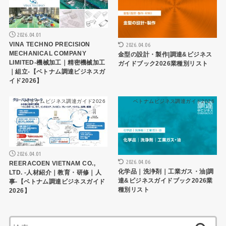
2026.04.01
VINA TECHNO PRECISION
2026.04.06
MECHANICAL COMPANY
金型の設計・製作|調達&ビジネス
LIMITED-機械加工｜精密機械加工
ガイドブック2026業種別リスト
｜組立-【ベトナム調達ビジネスガ
イド2026】
ベトナムビジネス調達ガイド2026
ベトナムビジネス調達ガイド2026
2026.04.01
2026.04.06
REERACOEN VIETNAM CO.,
化学品｜洗浄剤｜工業ガス・油|調
LTD. -人材紹介｜教育・研修｜人
達&ビジネスガイドブック2026業
事-【ベトナム調達ビジネスガイド
種別リスト
2026】
検