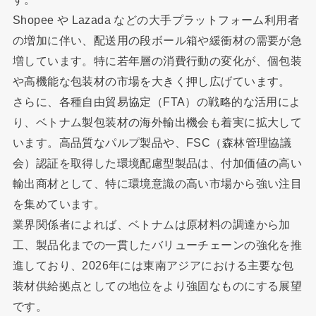
Shopee や Lazada などの大手プラットフォーム利用者
の増加に伴い、配送用の段ボール箱や緩衝材の需要が急
増しています。特に若年層の消費行動の変化が、個包装
や高機能な包装材の市場を大きく押し広げています。
さらに、各種自由貿易協定（FTA）の戦略的な活用によ
り、ベトナム製包装材の海外輸出機会も着実に拡大して
います。高品質なパルプ製品や、FSC（森林管理協議
会）認証を取得した環境配慮型製品は、付加価値の高い
輸出商材として、特に環境意識の高い市場から強い注目
を集めています。
業界関係者によれば、ベトナムは原材料の調達から加
工、製品化までの一貫したバリューチェーンの強化を推
進しており、2026年には東南アジアにおける主要な包
装材供給拠点としての地位をより強固なものにする展望
です。