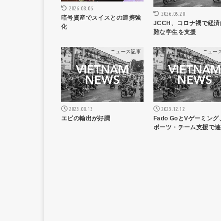
2026.08.06
2026.05.20
暗号資産でスイスとの連携強
JCCH、コロナ禍で経済
化
難な学生を支援
ニュース記事
ニュー
2023.08.13
2023.12.12
エビの輸出が好調
Fado GoとVゲーミング
ポーツ・チーム支援で連