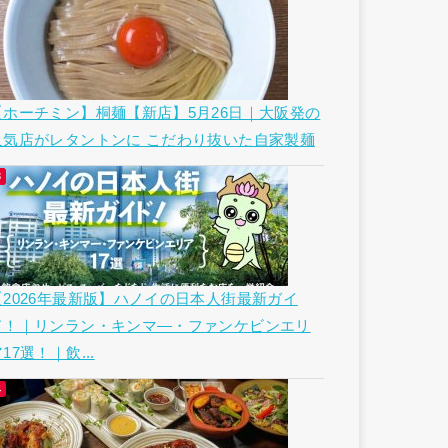
【ホーチミン】桐麺【新店】5月26日｜大阪発の
人気店がレタントンに こだわり抜いた自家製麺
【2026年最新版】ハノイの日本人街最新ガイ
ド！｜リンラン・キンマ―・ファンケビンエリ
17選！｜飲...