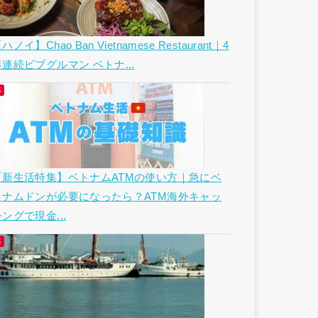
ハノイ】Chao Ban Vietnamese Restaurant｜4
年連続ビブグルマン ベトナ...
【新生活特集】ベトナムATMの使い方｜急にベ
トナムドンが必要になったら？ATM海外キャッ
ングで現金...