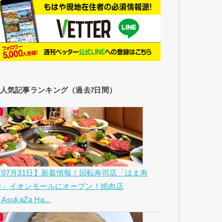
人気記事ランキング（過去7日間）
【07月31日】新着情報｜回転寿司店「はま寿
司」イオンモールにオープン！焼肉店
AsukaZa Ha...