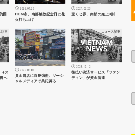
2026.04.20
2024.03.25
的困
HCM市、南部解放記念日に花
宝くじ券、南部の売上9割
火打ち上げ
ス記事
ニュース記事
ニュース記事
2023.12.12
2026.06.08
、eス
後払い決済サービス「ファン
貴金属店に白昼強盗、ソーシ
携へ
ディン」が資金調達
ャルメディアで共犯募る