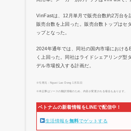
VinFastは、12月単月で販売台数約2
販売台数を上回った。販売台数トップはセダ
ップとなった。
2024年通年では、同社の国内市場における
く上回った。同社はライドシェアリング型タ
デル市場投入する計画だ。
※引用元：Nguoi Lao Dong 1月31日
※本記事はソースの翻訳情報のため、内容が変更される場合もあります。
生活情報を
無料
でゲットする