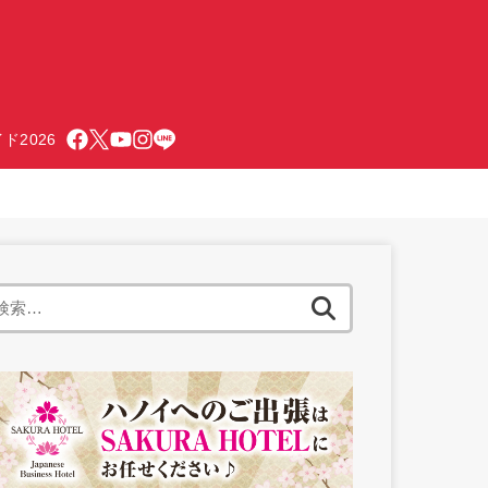
ド2026
検
索: