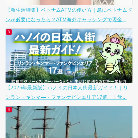
【新生活特集】ベトナムATMの使い方｜急にベトナムド
ンが必要になったら？ATM海外キャッシングで現金...
【2026年最新版】ハノイの日本人街最新ガイド！｜リ
ンラン・キンマ―・ファンケビンエリア17選！｜飲...