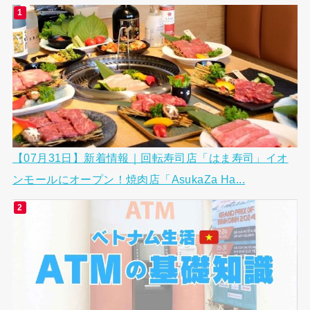
【07月31日】新着情報｜回転寿司店「はま寿司」イオ
ンモールにオープン！焼肉店「AsukaZa Ha...