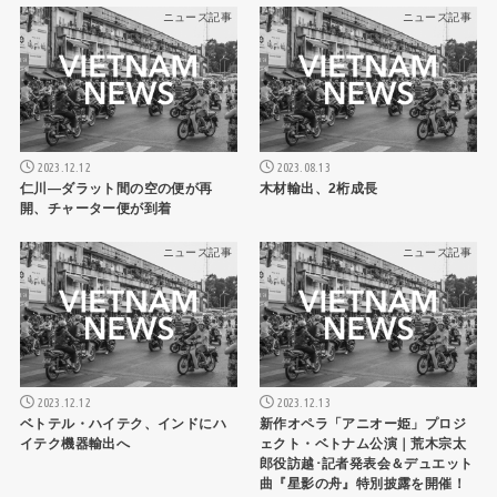
ニュース記事
ニュース記事
2023.12.12
2023.08.13
仁川―ダラット間の空の便が再
木材輸出、2桁成長
開、チャーター便が到着
ニュース記事
ニュース記事
2023.12.12
2023.12.13
ベトテル・ハイテク、インドにハ
新作オペラ「アニオー姫」プロジ
イテク機器輸出へ
ェクト・ベトナム公演｜荒木宗太
郎役訪越･記者発表会＆デュエット
曲『星影の舟』特別披露を開催！