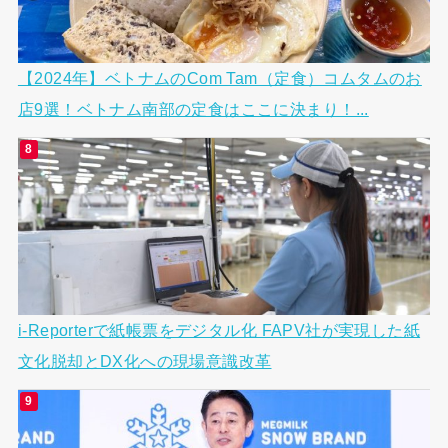
【2024年】ベトナムのCom Tam（定食）コムタムのお
店9選！ベトナム南部の定食はここに決まり！...
i-Reporterで紙帳票をデジタル化 FAPV社が実現した紙
文化脱却とDX化への現場意識改革