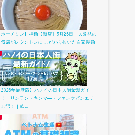
【ホーチミン】桐麺【新店】5月26日｜大阪発の
人気店がレタントンに こだわり抜いた自家製麺
【2026年最新版】ハノイの日本人街最新ガイ
ド！｜リンラン・キンマ―・ファンケビンエリ
17選！｜飲...