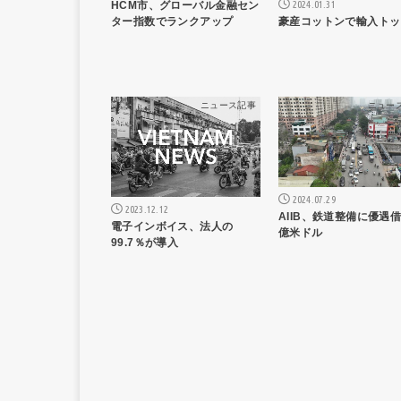
2024.01.31
HCM市、グローバル金融セン
豪産コットンで輸入トッ
ター指数でランクアップ
ニュース記事
ニュー
2024.07.29
2023.12.12
AIIB、鉄道整備に優遇借
電子インボイス、法人の
億米ドル
99.7％が導入