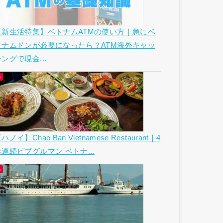
【新生活特集】ベトナムATMの使い方｜急にベ
トナムドンが必要になったら？ATM海外キャッ
ングで現金...
ハノイ】Chao Ban Vietnamese Restaurant｜4
年連続ビブグルマン ベトナ...