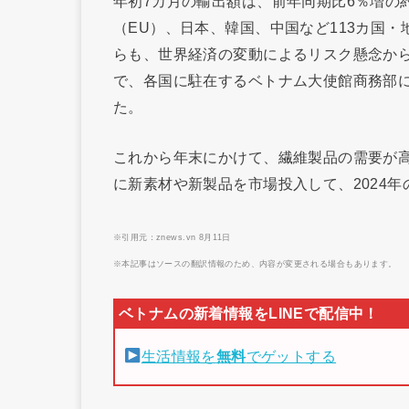
年初7カ月の輸出額は、前年同期比6％増の
（EU）、日本、韓国、中国など113カ国・
らも、世界経済の変動によるリスク懸念か
で、各国に駐在するベトナム大使館商務部
た。
これから年末にかけて、繊維製品の需要が
に新素材や新製品を市場投入して、2024年
※引用元：znews.vn 8月11日
※本記事はソースの翻訳情報のため、内容が変更される場合もあります。
生活情報を
無料
でゲットする