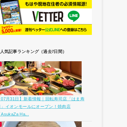
人気記事ランキング（過去7日間）
【07月31日】新着情報｜回転寿司店「はま寿
司」イオンモールにオープン！焼肉店
AsukaZa Ha...