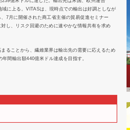
約239億米ドルに達した。輸出先は米国、欧州連合
地域に上る。VITASは、現時点での輸出は好調としなが
ら、7月に開催された商工省主催の貿易促進セミナー
に対し、リスク回避のために速やかな情報共有を求め
高まることから、繊維業界は輸出先の需要に応えるため
の年間輸出額440億米ドル達成を目指す。