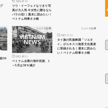
2026.07.14
プ
リウ・イーフェイなりきり写
真が大人気 今女性に贈るなら
バラの花!｜週末に読みたい！
ベトナム時事ネタ帳
ス記事
ニュース記事
ニュース記事
2023.11.13
タイ族の民族舞踊「ソエタ
イ」がユネスコ無形文化遺産
に登録される｜週末に読みた
い！ベトナム時事ネタ帳
2023.09.13
款50
ベトナム企業の海外投資、1
～5月は38％減少