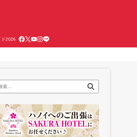
ド2026
検
索: