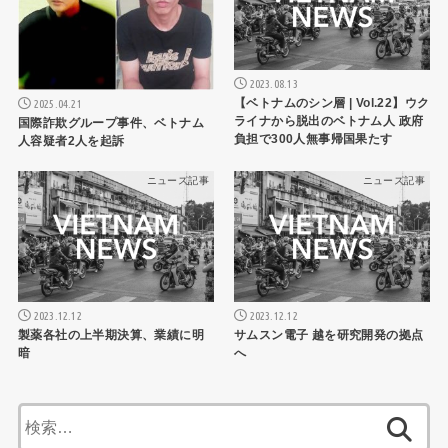
2023.08.13
【ベトナムのシン層 | Vol.22】ウク
2025.04.21
ライナから脱出のベトナム人 政府
国際詐欺グループ事件、ベトナム
負担で300人無事帰国果たす
人容疑者2人を起訴
ニュース記事
ニュース記事
2023.12.12
2023.12.12
製薬各社の上半期決算、業績に明
サムスン電子 越を研究開発の拠点
暗
へ
検