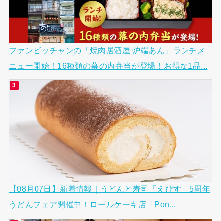
ファンビッチャンの「焼肉居酒屋 炉端あん」ランチメ
ニュー開始！16種類の幕の内弁当が登場！お得な1品...
【08月07日】新着情報｜うどんと寿司「えびす」5周年
うどんフェア開催中！ロールケーキ店「Pon...