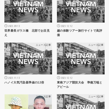
2023.09.13
2023.12.12
世界最長ガラス橋 北部でお目見
越の体験ツアー旅行サイトで高評
え
価
ニュース記事
ニュース記事
2023.11.13
2023.12.12
ハノイ大気汚染基準値の12倍
東南アジア競技大会 準備万端と
アピール
ニュース記事
ニュース記事