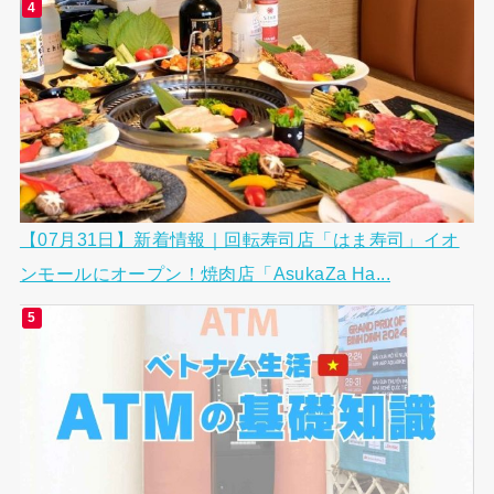
【07月31日】新着情報｜回転寿司店「はま寿司」イオ
ンモールにオープン！焼肉店「AsukaZa Ha...