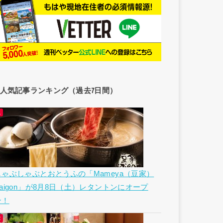
人気記事ランキング（過去7日間）
しゃぶしゃぶとおとうふの「Mameya（豆家）
Saigon」が8月8日（土）レタントンにオープ
ン！