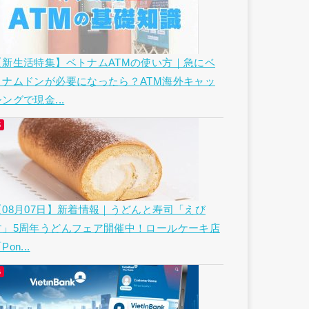
【新生活特集】ベトナムATMの使い方｜急にベ
トナムドンが必要になったら？ATM海外キャッ
ングで現金...
【08月07日】新着情報｜うどんと寿司「えび
す」5周年うどんフェア開催中！ロールケーキ店
Pon...