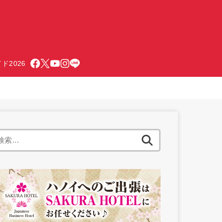
ド2026
検
索: