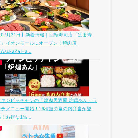
【07月31日】新着情報｜回転寿司店「はま寿
司」イオンモールにオープン！焼肉店
AsukaZa Ha...
ファンビッチャンの「焼肉居酒屋 炉端あん」ラ
ンチメニュー開始！16種類の幕の内弁当が登
！お得な1品...