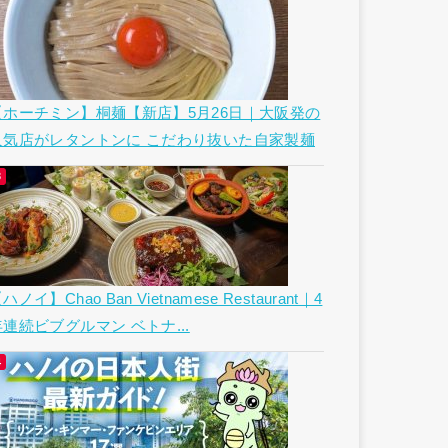
【ホーチミン】桐麺【新店】5月26日｜大阪発の
人気店がレタントンに こだわり抜いた自家製麺
ハノイ】Chao Ban Vietnamese Restaurant｜4
年連続ビブグルマン ベトナ...