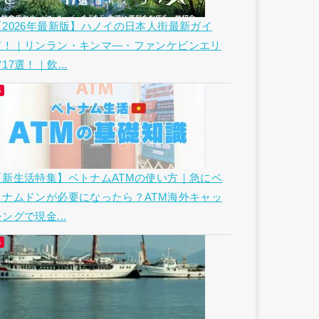
【2026年最新版】ハノイの日本人街最新ガイ
ド！｜リンラン・キンマ―・ファンケビンエリ
17選！｜飲...
【新生活特集】ベトナムATMの使い方｜急にベ
トナムドンが必要になったら？ATM海外キャッ
ングで現金...