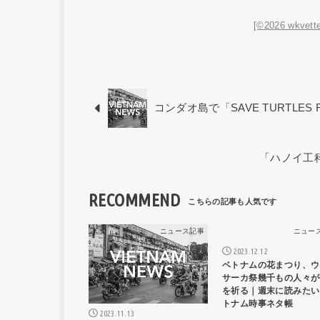
[©2026 wkvette
コンダオ島で「SAVE TURTLES
「ハノイ工科大
RECOMMEND
ニュース記事
ニュー
2023.12.12
ベトナムの花まつり、ウ
サーカ祭幾千もの人々が
を祈る｜週末に読みたい
トナム時事ネタ帳
2023.11.13