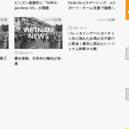
ビンズン新都市に「SORA
Fado GoとVゲーミング、eス
gardens SC」が開業
ポーツ・チーム支援で連携へ
ス記事
ニュース記事
ニュース記事
2023.12.12
バレンタインデーにホーチミ
ン市に現れた白馬の王子様!?
に罰金｜週末に読みたい！ベ
トナム時事ネタ帳
2024.01.31
着工
農水産物、日本向け輸出が加
速