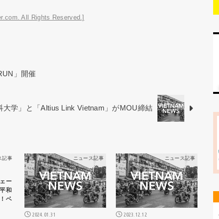
r.com. All Rights Reserved.]
 RUN」開催
学」と「Altius Link Vietnam」がMOU締結
ス記事
ニュース記事
ニュース記事
ェー
平和
！ベ
2024.01.31
2023.12.12