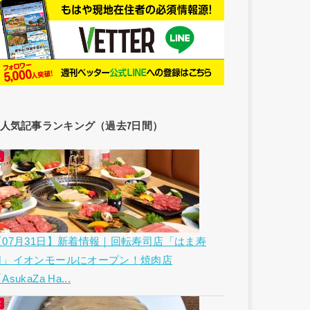
人気記事ランキング（過去7日間）
【07月31日】新着情報｜回転寿司店「はま寿
司」イオンモールにオープン！焼肉店
AsukaZa Ha...