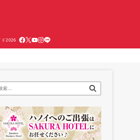
ド2026
検
索: