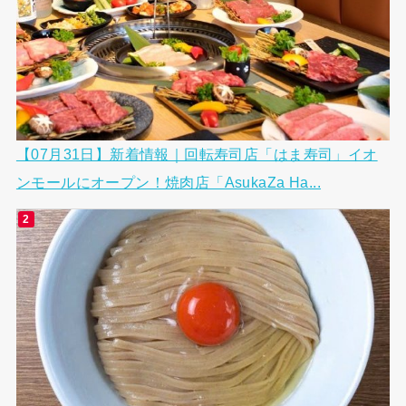
【07月31日】新着情報｜回転寿司店「はま寿司」イオ
ンモールにオープン！焼肉店「AsukaZa Ha...