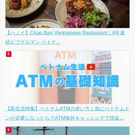
【ハノイ】Chao Ban Vietnamese Restaurant｜4年連
続ビブグルマン ベトナ...
【新生活特集】ベトナムATMの使い方｜急にベトナムド
ンが必要になったら？ATM海外キャッシングで現金...