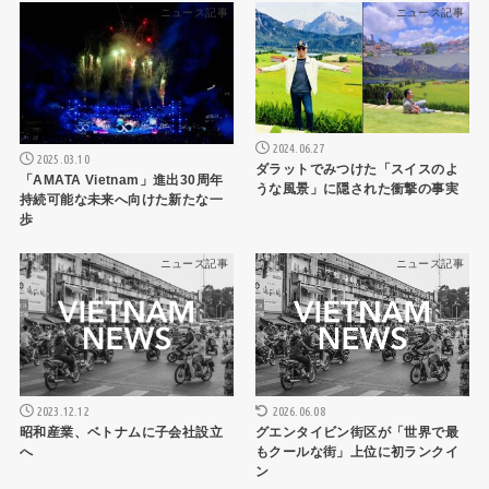
ニュース記事
ニュース記事
2024.06.27
2025.03.10
ダラットでみつけた「スイスのよ
「AMATA Vietnam」進出30周年
うな風景」に隠された衝撃の事実
持続可能な未来へ向けた新たな一
歩
ニュース記事
ニュース記事
2023.12.12
2026.06.08
昭和産業、ベトナムに子会社設立
グエンタイビン街区が「世界で最
へ
もクールな街」上位に初ランクイ
ン