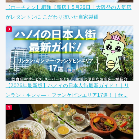
【ホーチミン】桐麺【新店】5月26日｜大阪発の人気店
がレタントンに こだわり抜いた自家製麺
【2026年最新版】ハノイの日本人街最新ガイド！｜リ
ンラン・キンマ―・ファンケビンエリア17選！｜飲...