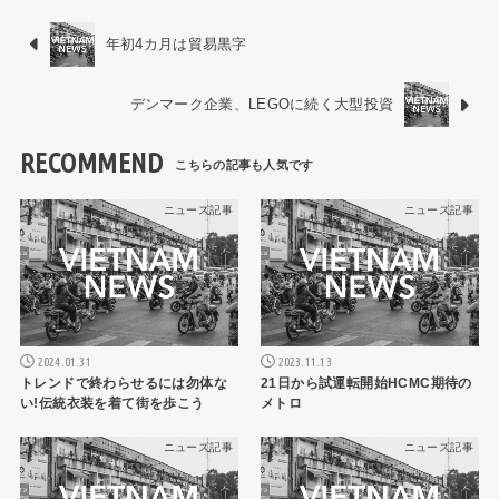
年初4カ月は貿易黒字
デンマーク企業、LEGOに続く大型投資
RECOMMEND
ニュース記事
ニュース記事
2024.01.31
2023.11.13
トレンドで終わらせるには勿体な
21日から試運転開始HCMC期待の
い!伝統衣装を着て街を歩こう
メトロ
ニュース記事
ニュース記事