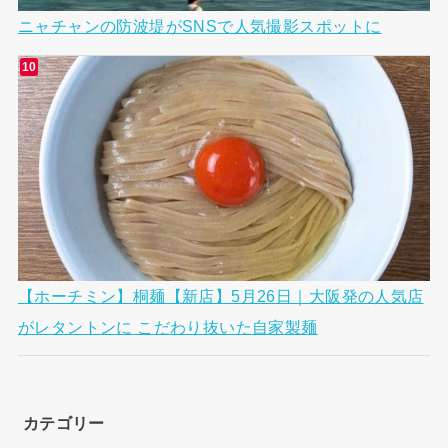
ニャチャンの防波堤がSNSで人気撮影スポットに
【ホーチミン】桐麺【新店】5月26日｜大阪発の人気店
がレタントンに こだわり抜いた自家製麺
カテゴリー