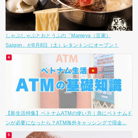
しゃぶしゃぶとおとうふの「Mameya（豆家）
Saigon」が8月8日（土）レタントンにオープン！
【新生活特集】ベトナムATMの使い方｜急にベトナムド
ンが必要になったら？ATM海外キャッシングで現金...