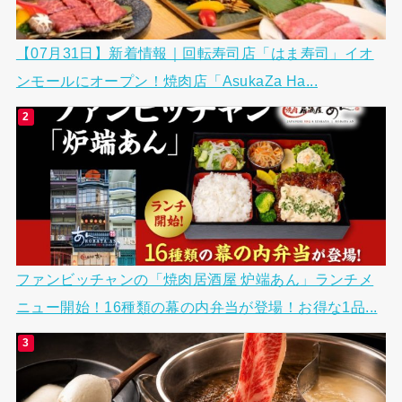
【07月31日】新着情報｜回転寿司店「はま寿司」イオ
ンモールにオープン！焼肉店「AsukaZa Ha...
ファンビッチャンの「焼肉居酒屋 炉端あん」ランチメ
ニュー開始！16種類の幕の内弁当が登場！お得な1品...