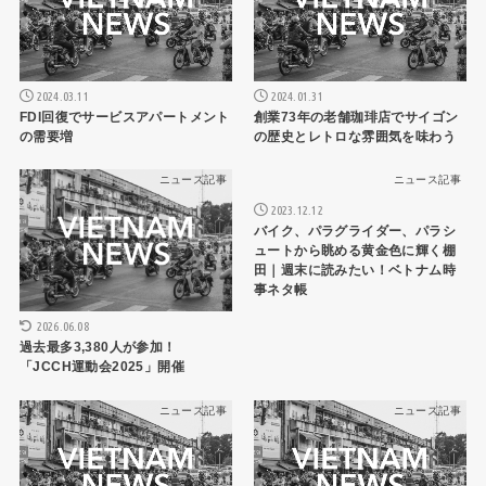
2024.03.11
2024.01.31
FDI回復でサービスアパートメント
創業73年の老舗珈琲店でサイゴン
の需要増
の歴史とレトロな雰囲気を味わう
ニュース記事
ニュース記事
2023.12.12
バイク、パラグライダー、パラシ
ュートから眺める黄金色に輝く棚
田｜週末に読みたい！ベトナム時
事ネタ帳
2026.06.08
過去最多3,380人が参加！
「JCCH運動会2025」開催
ニュース記事
ニュース記事