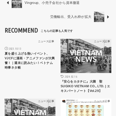
Vingroup、小売子会社から資本撤退
労働輸出、受入れ枠が拡大
RECOMMEND
ニュース記事
ニュース記事
2023.10.13
夏を盛り上げる熱いイベント、
VJCFに漫画・アニメファンが大興
奮！｜週末に読みたい！ベトナム
時事ネタ帳
2024.02.16
『安心をカタチに』大隣 聖
SUGIKO VIETNAM CO., LTD. | エ
キスパートノート【Vol.29】
ニュース記事
ニュース記事