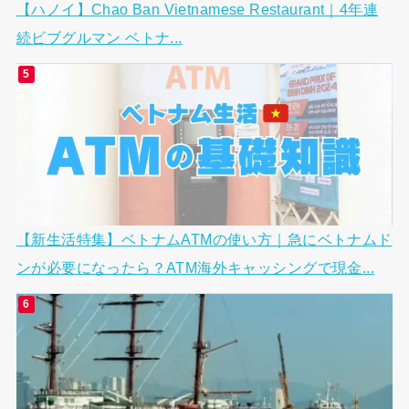
【ハノイ】Chao Ban Vietnamese Restaurant｜4年連
続ビブグルマン ベトナ...
【新生活特集】ベトナムATMの使い方｜急にベトナムド
ンが必要になったら？ATM海外キャッシングで現金...