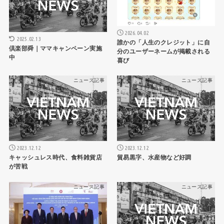
2026.04.02
2025.02.13
誰かの「人生のクレジット」に自
倶楽部舜｜ママキャンペーン実施
分のユーザーネームが掲載される
中
喜び
ニュース記事
ニュース記事
2023.12.12
2023.12.12
キャッシュレス時代、食料雑貨店
貿易黒字、水産物など好調
が苦戦
ニュース記事
ニュース記事