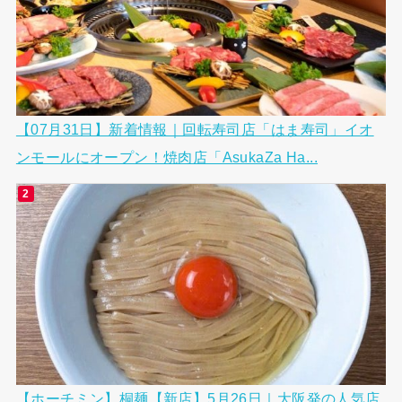
【07月31日】新着情報｜回転寿司店「はま寿司」イオ
ンモールにオープン！焼肉店「AsukaZa Ha...
【ホーチミン】桐麺【新店】5月26日｜大阪発の人気店