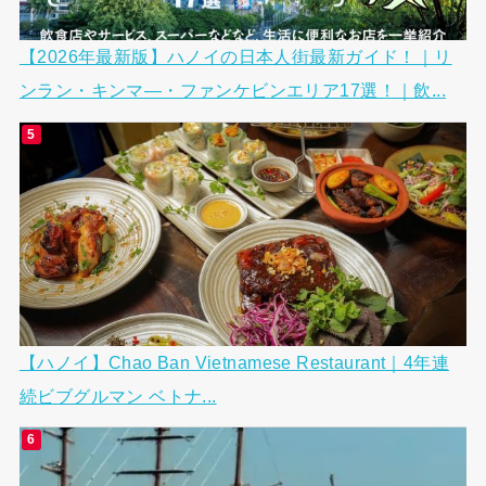
【2026年最新版】ハノイの日本人街最新ガイド！｜リ
ンラン・キンマ―・ファンケビンエリア17選！｜飲...
【ハノイ】Chao Ban Vietnamese Restaurant｜4年連
続ビブグルマン ベトナ...