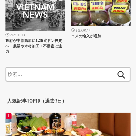
2025.04.14
2023.11.13
コメの輸入が増加
政府が中部高原に1.25兆ドン投資
へ、農業や木材加工・不動産に注
力
検
索:
人気記事TOP10（過去7日）