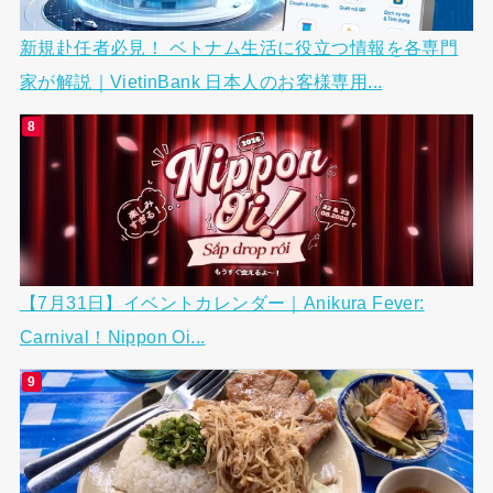
新規赴任者必見！ ベトナム生活に役立つ情報を各専門
家が解説｜VietinBank 日本人のお客様専用...
【7月31日】イベントカレンダー｜Anikura Fever:
Carnival！Nippon Oi...