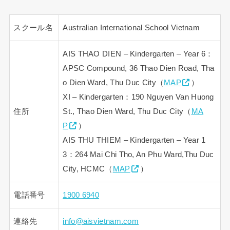
スクール名
Australian International School Vietnam
AIS THAO DIEN – Kindergarten – Year 6：
APSC Compound, 36 Thao Dien Road, Tha
o Dien Ward, Thu Duc City（
MAP
）
XI – Kindergarten：190 Nguyen Van Huong
住所
St., Thao Dien Ward, Thu Duc City（
MA
P
）
AIS THU THIEM – Kindergarten – Year 1
3：264 Mai Chi Tho, An Phu Ward,Thu Duc
City, HCMC（
MAP
）
電話番号
1900 6940
連絡先
info@aisvietnam.com