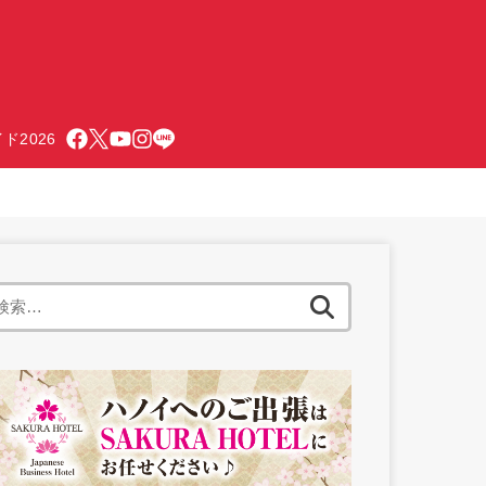
ド2026
検
索: