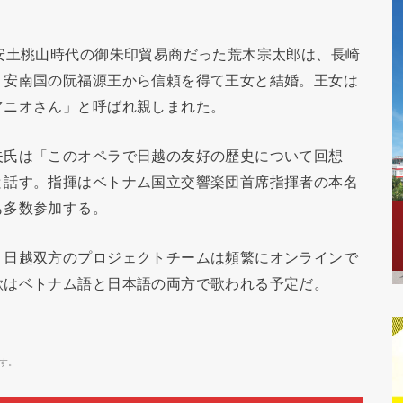
安土桃山時代の御朱印貿易商だった荒木宗太郎は、長崎
、安南国の阮福源王から信頼を得て王女と結婚。王女は
アニオさん」と呼ばれ親しまれた。
夫氏は「このオペラで日越の友好の歴史について回想
と話す。指揮はベトナム国立交響楽団首席指揮者の本名
も多数参加する。
、日越双方のプロジェクトチームは頻繁にオンラインで
歌はベトナム語と日本語の両方で歌われる予定だ。
す。