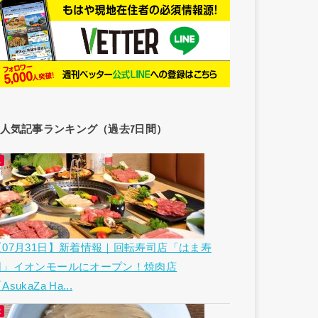
人気記事ランキング（過去7日間）
【07月31日】新着情報｜回転寿司店「はま寿
司」イオンモールにオープン！焼肉店
AsukaZa Ha...