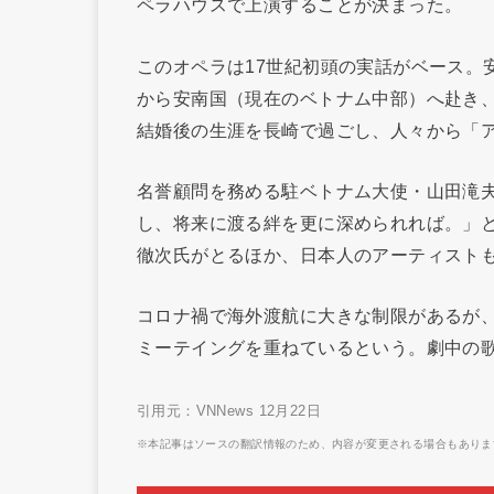
ペラハウスで上演することが決まった。
このオペラは17世紀初頭の実話がベース。
から安南国（現在のベトナム中部）へ赴き
結婚後の生涯を長崎で過ごし、人々から「
名誉顧問を務める駐ベトナム大使・山田滝
し、将来に渡る絆を更に深められれば。」
徹次氏がとるほか、日本人のアーティスト
コロナ禍で海外渡航に大きな制限があるが
ミーテイングを重ねているという。劇中の
引用元：VNNews 12月22日
※本記事はソースの翻訳情報のため、内容が変更される場合もありま