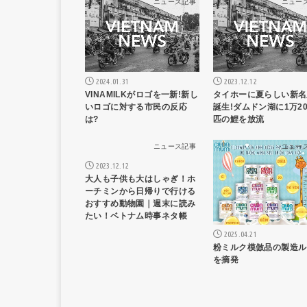
ニュース記事
ニュー
2024.01.31
2023.12.12
VINAMILKがロゴを一新!新し
タイホーに夏らしい新名
いロゴに対する市民の反応
誕生!ダムドン湖に1万20
は?
匹の鯉を放流
ニュース記事
ニュー
2023.12.12
大人も子供も大はしゃぎ！ホ
ーチミンから日帰りで行ける
おすすめ動物園｜週末に読み
たい！ベトナム時事ネタ帳
2025.04.21
粉ミルク模倣品の製造ル
を摘発