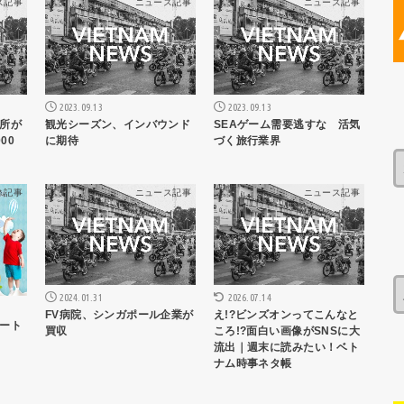
ス記事
ニュース記事
ニュース記事
2023.09.13
2023.09.13
所が
観光シーズン、インバウンド
SEAゲーム需要逃すな 活気
00
に期待
づく旅行業界
ス記事
ニュース記事
ニュース記事
2024.01.31
2026.07.14
FV病院、シンガポール企業が
え!?ビンズオンってこんなと
ート
買収
ころ!?面白い画像がSNSに大
流出｜週末に読みたい！ベト
ナム時事ネタ帳