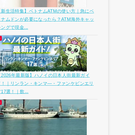
【新生活特集】ベトナムATMの使い方｜急にベ
トナムドンが必要になったら？ATM海外キャッ
ングで現金...
【2026年最新版】ハノイの日本人街最新ガイ
ド！｜リンラン・キンマ―・ファンケビンエリ
17選！｜飲...