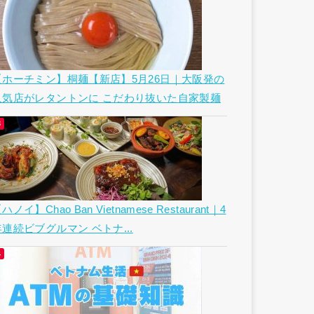
【ホーチミン】桐麺【新店】5月26日｜大阪発の
人気店がレタントンに こだわり抜いた自家製麺
ハノイ】Chao Ban Vietnamese Restaurant｜4
年連続ビブグルマン ベトナ...