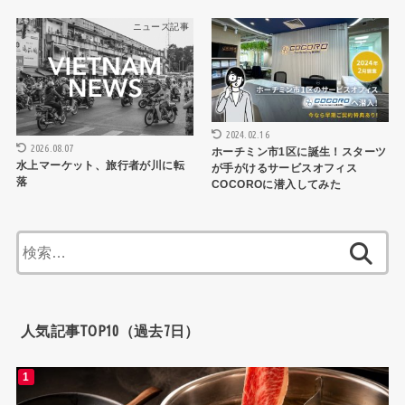
ニュース記事
ニュース記事
2024.02.16
2026.08.07
ホーチミン市1区に誕生！スターツ
水上マーケット、旅行者が川に転
が手がけるサービスオフィス
落
COCOROに潜入してみた
検
索:
人気記事TOP10（過去7日）