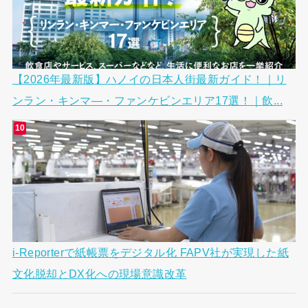
【2026年最新版】ハノイの日本人街最新ガイド！｜リ
ンラン・キンマ―・ファンケビンエリア17選！｜飲...
i-Reporterで紙帳票をデジタル化 FAPV社が実現した紙
文化脱却とDX化への現場意識改革