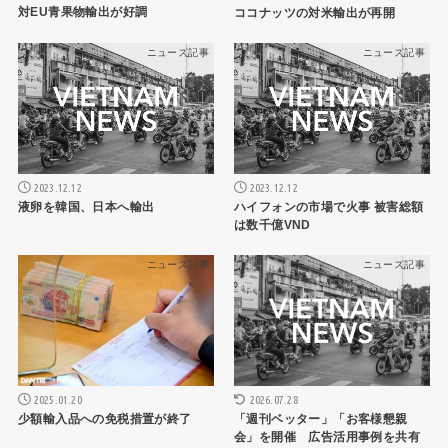
対EU青果物輸出が好調
ココナッツの対米輸出が再開
ニュース記事
ニュース記事
2023.12.12
2023.12.12
液卵を韓国、日本へ輸出
ハイフォンの市場で火事 被害総額
は数千億VND
ニュース記事
ニュース記事
2025.01.20
2026.07.28
少額輸入品への免税措置が終了
「週刊ベッター」「お客様懇親
会」を開催 広告活用事例を共有