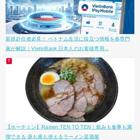
新規赴任者必見！ ベトナム生活に役立つ情報を各専門
家が解説｜VietinBank 日本人のお客様専用...
【ホーチミン】Ramen TEN TO TEN｜飲みも食事も満
喫できる 昼も夜も使えるラーメン居酒屋