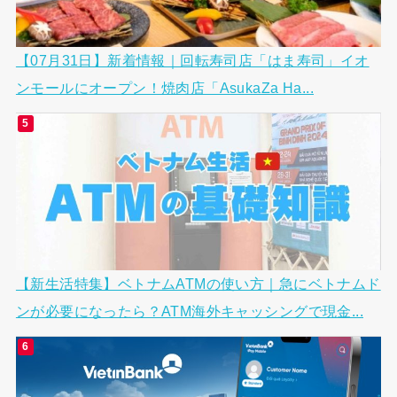
【07月31日】新着情報｜回転寿司店「はま寿司」イオ
ンモールにオープン！焼肉店「AsukaZa Ha...
【新生活特集】ベトナムATMの使い方｜急にベトナムド
ンが必要になったら？ATM海外キャッシングで現金...