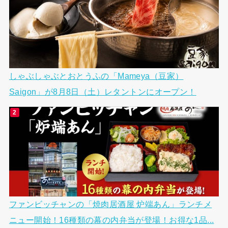
しゃぶしゃぶとおとうふの「Mameya（豆家）
Saigon」が8月8日（土）レタントンにオープン！
ファンビッチャンの「焼肉居酒屋 炉端あん」ランチメ
ニュー開始！16種類の幕の内弁当が登場！お得な1品...