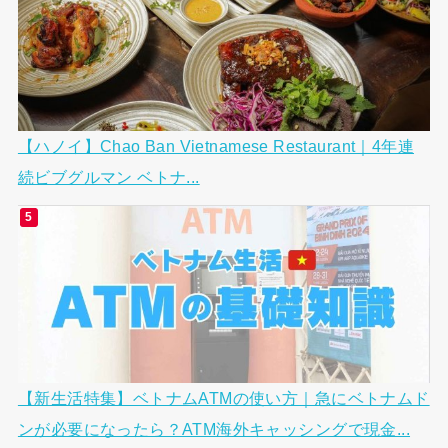
【ハノイ】Chao Ban Vietnamese Restaurant｜4年連
続ビブグルマン ベトナ...
【新生活特集】ベトナムATMの使い方｜急にベトナムド
ンが必要になったら？ATM海外キャッシングで現金...