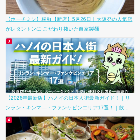
【ホーチミン】桐麺【新店】5月26日｜大阪発の人気店
がレタントンに こだわり抜いた自家製麺
【2026年最新版】ハノイの日本人街最新ガイド！｜リ
ンラン・キンマ―・ファンケビンエリア17選！｜飲...