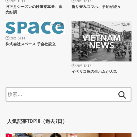
2023.11.13
2023.12.12
旧正月シーズンの鉄道乗車券、販
折り畳みスマホ、予約が続々
売好調
ニュース記事
ニュース記事
2025.04.14
株式会社スペース 子会社設立
2023.12.12
イベリコ豚の生ハムが人気
検
索:
人気記事TOP10（過去7日）