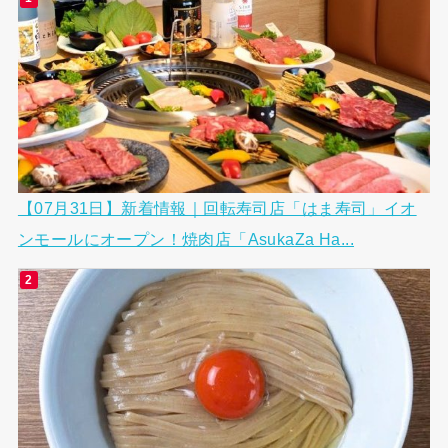
【07月31日】新着情報｜回転寿司店「はま寿司」イオ
ンモールにオープン！焼肉店「AsukaZa Ha...