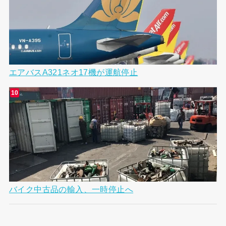
エアバスA321ネオ17機が運航停止
バイク中古品の輸入、一時停止へ