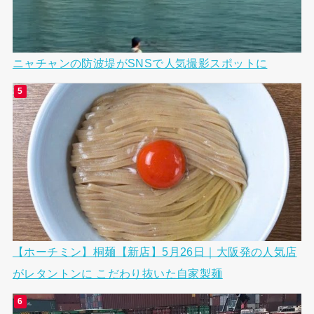
ニャチャンの防波堤がSNSで人気撮影スポットに
【ホーチミン】桐麺【新店】5月26日｜大阪発の人気店
がレタントンに こだわり抜いた自家製麺