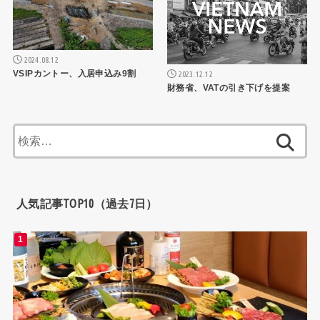
2024.08.12
VSIPカントー、入居申込み9割
2023.12.12
財務省、VATの引き下げを提案
検
索:
人気記事TOP10（過去7日）