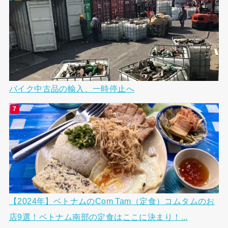
バイク中古品の輸入、一時停止へ
【2024年】ベトナムのCom Tam（定食）コムタムのお
店9選！ベトナム南部の定食はここに決まり！...