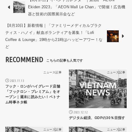
Ekiden 2023」「AEON Mall Le Chan」で開催！広告機
器と技術の国際展示会など
【8月10日】新着情報｜「ファミリーメディカルプラク
ティス・ハノイ」献血ボランティアを募集！「Lofi
Coffee & Lounge」19時から21時はハッピーアワー！な
ど
RECOMMEND
ニュース記事
ニュース記事
2023.11.13
フック・ロンがハイグレード店舗
「フックロン・プレミアム」をオ
ープン｜週末に読みたい！ベトナ
ム時事ネタ帳
2023.12.12
デジタル経済、GDPの30％目指す
ニュース記事
ニュース記事