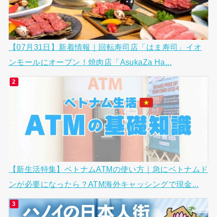
【07月31日】新着情報｜回転寿司店「はま寿司」イオ
ンモールにオープン！焼肉店「AsukaZa Ha...
【新生活特集】ベトナムATMの使い方｜急にベトナムド
ンが必要になったら？ATM海外キャッシングで現金...