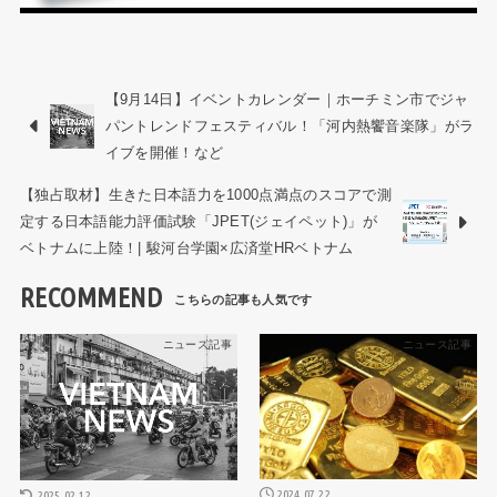
【9月14日】イベントカレンダー｜ホーチミン市でジャ
パントレンドフェスティバル！「河内熱饗音楽隊」がラ
イブを開催！など
【独占取材】生きた日本語力を1000点満点のスコアで測
定する日本語能力評価試験「JPET(ジェイペット)」が
ベトナムに上陸！| 駿河台学園×広済堂HRベトナム
RECOMMEND
ニュース記事
ニュース記事
2024.07.22
2025.02.12