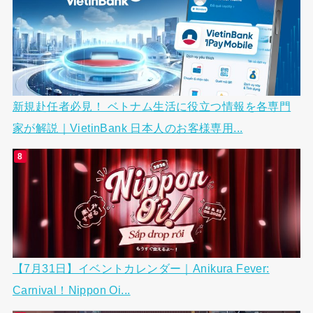
新規赴任者必見！ ベトナム生活に役立つ情報を各専門
家が解説｜VietinBank 日本人のお客様専用...
【7月31日】イベントカレンダー｜Anikura Fever:
Carnival！Nippon Oi...