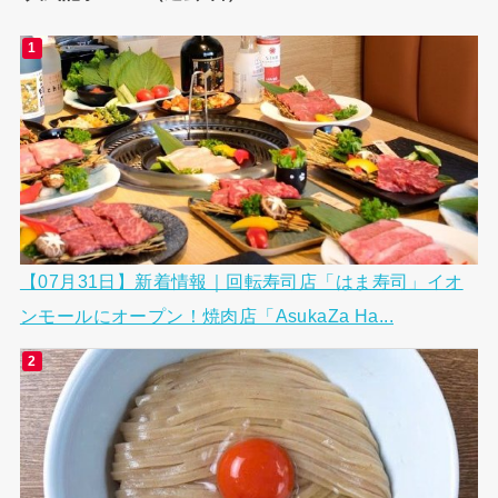
【07月31日】新着情報｜回転寿司店「はま寿司」イオ
ンモールにオープン！焼肉店「AsukaZa Ha...