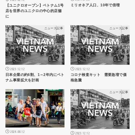
ミリオネア人口、10年で倍増
【ユニクロオープン】ベトナム1号
店を世界のユニクロの中心的店舗
に
ニュース記事
ニュース記事
2023.12.12
2023.12.12
日本企業の約6割、1～2年内にベト
コロナ検査キット 需要急増で価
ナム事業拡大を計画
格急騰
ニュース記事
ニュース記事
2024.08.12
2023.12.12