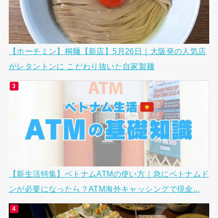
【ホーチミン】桐麺【新店】5月26日｜大阪発の人気店
がレタントンに こだわり抜いた自家製麺
【新生活特集】ベトナムATMの使い方｜急にベトナムド
ンが必要になったら？ATM海外キャッシングで現金...