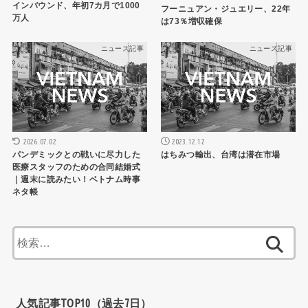
インバウンド、年初7カ月で1000
フーニュアン・ジュエリー、22年
万人
は73％増収確保
ニュース記事
ニュース記事
2026.07.02
2023.12.12
パンデミックとの戦いに尽力した
はちみつ輸出、台湾は潜在市場
医療スタッフのための合同結婚式
｜週末に読みたい！ベトナム時事
ネタ帳
検
索:
人気記事TOP10（過去7日）