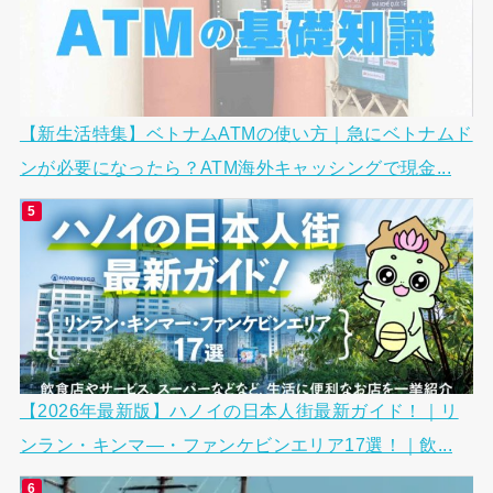
【新生活特集】ベトナムATMの使い方｜急にベトナムド
ンが必要になったら？ATM海外キャッシングで現金...
【2026年最新版】ハノイの日本人街最新ガイド！｜リ
ンラン・キンマ―・ファンケビンエリア17選！｜飲...