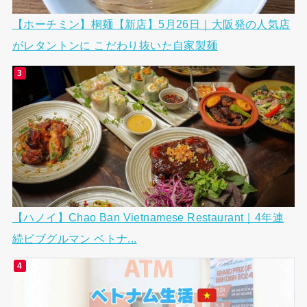
【ホーチミン】桐麺【新店】5月26日｜大阪発の人気店
がレタントンに こだわり抜いた自家製麺
【ハノイ】Chao Ban Vietnamese Restaurant｜4年連
続ビブグルマン ベトナ...