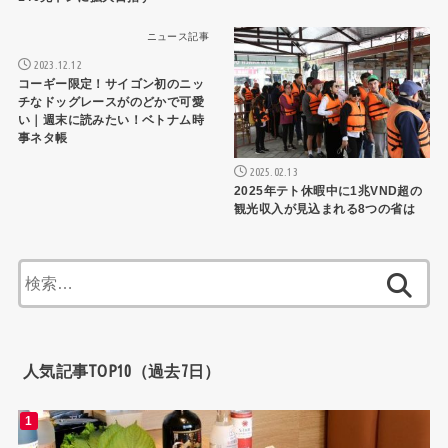
ニュース記事
ニュース記事
2023.12.12
コーギー限定！サイゴン初のニッ
チなドッグレースがのどかで可愛
い｜週末に読みたい！ベトナム時
事ネタ帳
2025.02.13
2025年テト休暇中に1兆VND超の
観光収入が見込まれる8つの省は
検
索:
人気記事TOP10（過去7日）