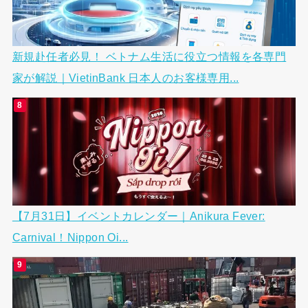
新規赴任者必見！ ベトナム生活に役立つ情報を各専門
家が解説｜VietinBank 日本人のお客様専用...
【7月31日】イベントカレンダー｜Anikura Fever:
Carnival！Nippon Oi...