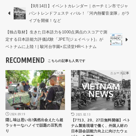
【9月14日】イベントカレンダー｜ホーチミン市でジャ
パントレンドフェスティバル！「河内熱饗音楽隊」がラ
イブを開催！など
【独占取材】生きた日本語力を1000点満点のスコアで測
定する日本語能力評価試験「JPET(ジェイペット)」が
ベトナムに上陸！| 駿河台学園×広済堂HRベトナム
RECOMMEND
ニュース記事
ニュース記事
2024.09.19
2025.02.13
隠し味は思い出!偶然出会えたら超
【7?13、20、27日無料開催】ベト
ラッキーなハノイで話題の豆乳売
ナム製造現場で働く、外国人材の
り
日本語会話能力向上に向けたウェ