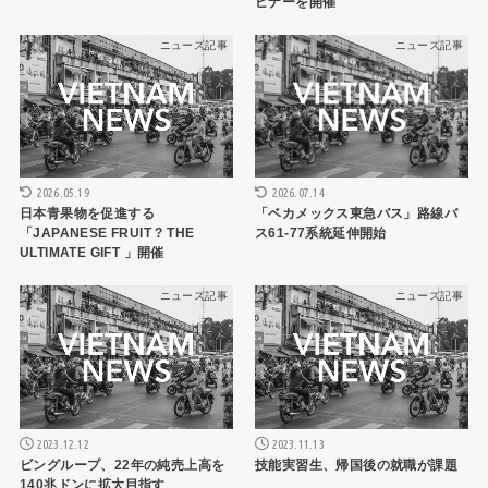
ビナーを開催
ニュース記事
ニュース記事
2026.07.14
2026.05.19
「ベカメックス東急バス」路線バ
日本青果物を促進する
ス61-77系統延伸開始
「JAPANESE FRUIT ? THE
ULTIMATE GIFT 」開催
ニュース記事
ニュース記事
2023.12.12
2023.11.13
ビングループ、22年の純売上高を
技能実習生、帰国後の就職が課題
140兆ドンに拡大目指す