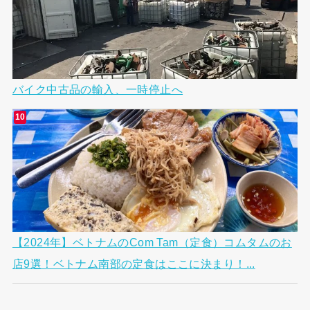
バイク中古品の輸入、一時停止へ
【2024年】ベトナムのCom Tam（定食）コムタムのお
店9選！ベトナム南部の定食はここに決まり！...