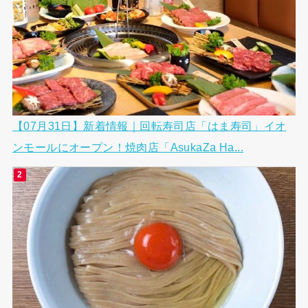
【07月31日】新着情報｜回転寿司店「はま寿司」イオ
ンモールにオープン！焼肉店「AsukaZa Ha...