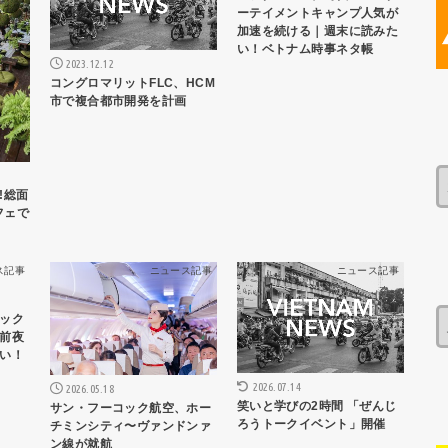
ーテイメントキャンプ人気が
加速を続ける｜週末に読みた
い！ベトナム時事ネタ帳
2023.12.12
コングロマリットFLC、HCM
市で複合都市開発を計画
!総面
フェで
ス記事
ニュース記事
ニュース記事
ック
前夜
い！
2026.07.14
2026.05.18
笑いと学びの2時間 「ぜんじ
サン・フーコック航空、ホー
ろうトークイベント」開催
チミンシティ〜ヴァンドンァ
ン線が就航