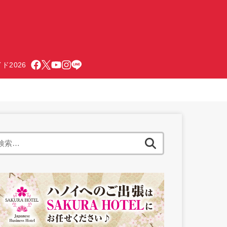
ド2026
検
索: