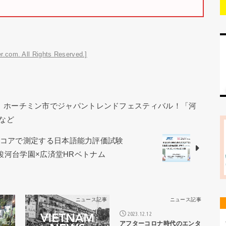
r.com. All Rights Reserved.]
ー｜ホーチミン市でジャパントレンドフェスティバル！「河
など
スコアで測定する日本語能力評価試験
 駿河台学園×広済堂HRベトナム
ス記事
ニュース記事
ニュース記事
2023.12.12
アフターコロナ時代のエンタ