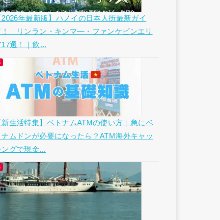
【2026年最新版】ハノイの日本人街最新ガイ
ド！｜リンラン・キンマ―・ファンケビンエリ
17選！｜飲...
【新生活特集】ベトナムATMの使い方｜急にベ
トナムドンが必要になったら？ATM海外キャッ
ングで現金...