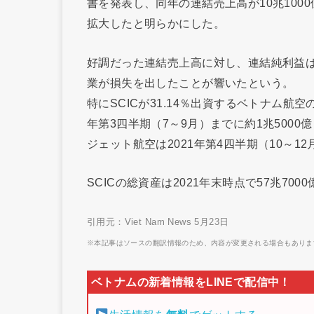
書を発表し、同年の連結売上高が10兆1000
拡大したと明らかにした。
好調だった連結売上高に対し、連結純利益は3
業が損失を出したことが響いたという。
特にSCICが31.14％出資するベトナム航
年第3四半期（7～9月）までに約1兆500
ジェット航空は2021年第4四半期（10～1
SCICの総資産は2021年末時点で57兆70
引用元：Viet Nam News 5月23日
※本記事はソースの翻訳情報のため、内容が変更される場合もありま