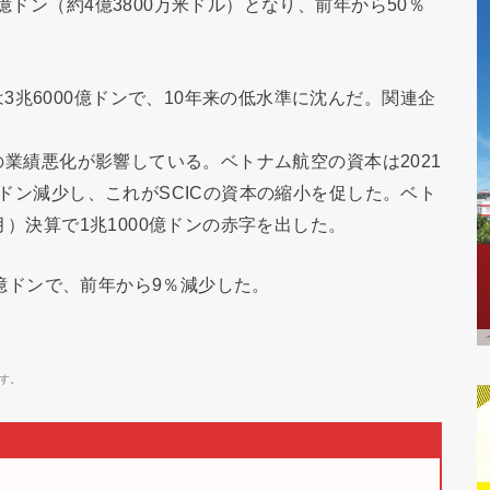
億ドン（約4億3800万米ドル）となり、前年から50％
兆6000億ドンで、10年来の低水準に沈んだ。関連企
空の業績悪化が影響している。ベトナム航空の資本は2021
0億ドン減少し、これがSCICの資本の縮小を促した。ベト
2月）決算で1兆1000億ドンの赤字を出した。
00億ドンで、前年から9％減少した。
す。