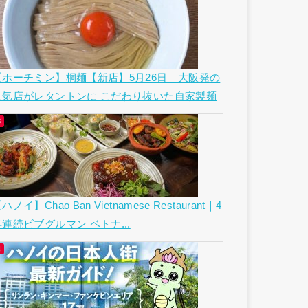
【ホーチミン】桐麺【新店】5月26日｜大阪発の
人気店がレタントンに こだわり抜いた自家製麺
ハノイ】Chao Ban Vietnamese Restaurant｜4
年連続ビブグルマン ベトナ...