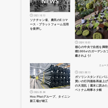
2023.10.13
ソクチャン省、農民のEコマ
ース・プラットフォーム活用
を後押し
2024.10.03
都心の中央で自然を満喫
積1000㎡のガーデンカ
癒されよう!
ニュース記事
ニュー
2023.08.13
ガソリンスタンドにパニ
買いの行列価格再値上げ
の大混乱｜週末に読みた
ベトナム時事ネタ帳
2026.05.04
Hoa Phatグループ、タイニン
新工場が竣工