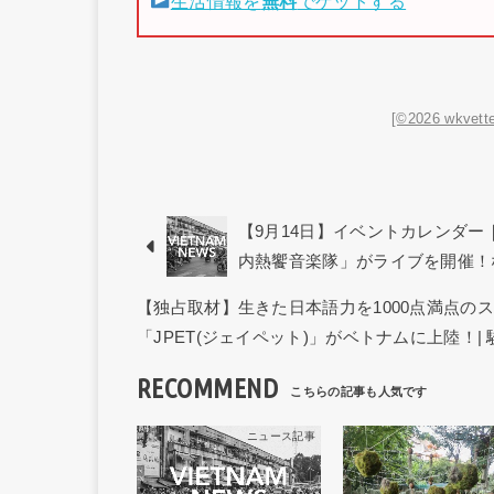
生活情報を
無料
でゲットする
[©2026 wkvette
【9月14日】イベントカレンダ
内熱饗音楽隊」がライブを開催！
【独占取材】生きた日本語力を1000点満点の
「JPET(ジェイペット)」がベトナムに上陸！|
RECOMMEND
ニュース記事
ニュー