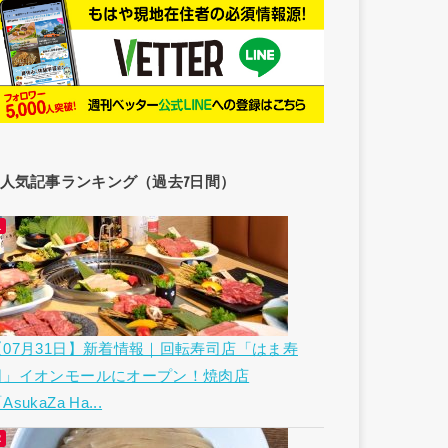
人気記事ランキング（過去7日間）
【07月31日】新着情報｜回転寿司店「はま寿
司」イオンモールにオープン！焼肉店
AsukaZa Ha...