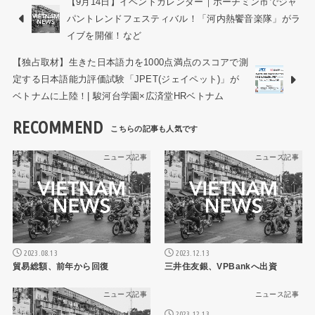
【9月14日】イベントカレンダー｜ホーチミン市でジャ
パントレンドフェスティバル！「河内熱饗音楽隊」がラ
イブを開催！など
【独占取材】生きた日本語力を1000点満点のスコアで測
定する日本語能力評価試験「JPET(ジェイペット)」が
ベトナムに上陸！| 駿河台学園×広済堂HRベトナム
RECOMMEND
ニュース記事
ニュース記事
2023.08.13
2023.12.13
貿易総額、前年から回復
三井住友銀、VPBankへ出資
ニュース記事
ニュース記事
2023.12.13