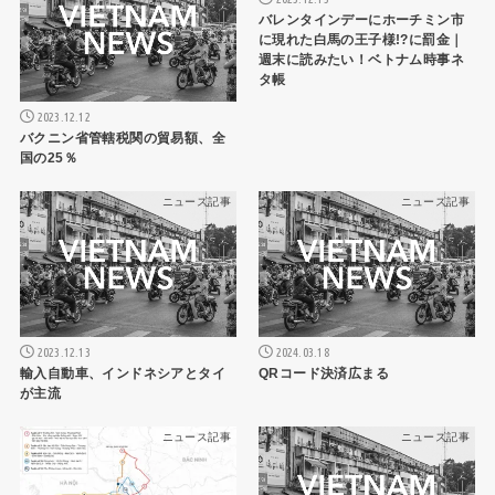
バレンタインデーにホーチミン市
に現れた白馬の王子様!?に罰金｜
週末に読みたい！ベトナム時事ネ
タ帳
2023.12.12
バクニン省管轄税関の貿易額、全
国の25％
ニュース記事
ニュース記事
2023.12.13
2024.03.18
輸入自動車、インドネシアとタイ
QRコード決済広まる
が主流
ニュース記事
ニュース記事