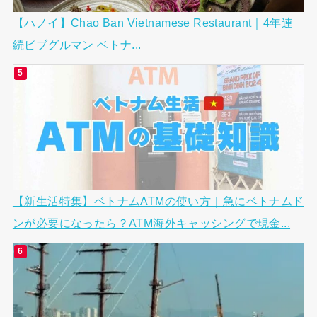
【ハノイ】Chao Ban Vietnamese Restaurant｜4年連
続ビブグルマン ベトナ...
【新生活特集】ベトナムATMの使い方｜急にベトナムド
ンが必要になったら？ATM海外キャッシングで現金...