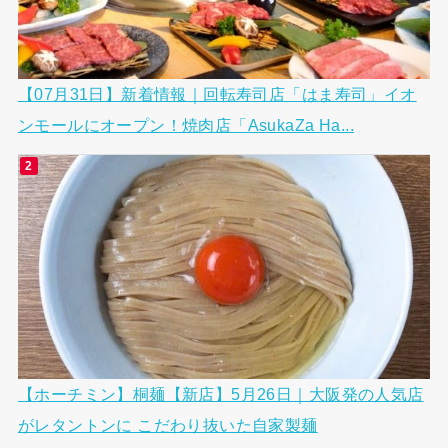
【07月31日】新着情報｜回転寿司店「はま寿司」イオ
ンモールにオープン！焼肉店「AsukaZa Ha...
【ホーチミン】桐麺【新店】5月26日｜大阪発の人気店
がレタントンに こだわり抜いた自家製麺