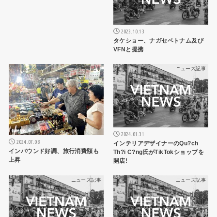
2023.10.13
タケショー、ナガセベトナム及び
VFNと提携
ニュース記事
ニュース記事
2024.01.31
2024.07.08
インテリアデザイナーのQu?ch
インバウンド好調、旅行消費額も
Th?i C?ng氏がTikTokショップを
上昇
開店!
ニュース記事
ニュース記事