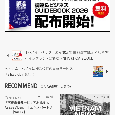
【ハノイ】ベッター読者限定で 歯科基本健診 20万VND
～|インプラント治療ならNHA KHOA SEOUL
ベトナム・ハノイに掃除代行の日系サービス
「sharejob」誕生！
RECOMMEND
ニュース記事
ニュース記事
2023.12.12
『不動産業界一筋』西村武将 N-
Asset Vietnam | エキスパートノ
ート【Vol.17】