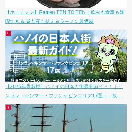
【ホーチミン】Ramen TEN TO TEN｜飲みも食事も満
喫できる 昼も夜も使えるラーメン居酒屋
【2026年最新版】ハノイの日本人街最新ガイド！｜リ
ンラン・キンマ―・ファンケビンエリア17選！｜飲...