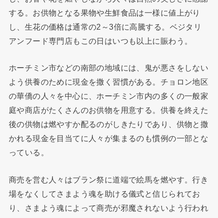
する。お供物となる果物や生鮮食品は一様に値上がり
し、生花の価格は通常の2～3倍に高騰する。ベジタリ
アンフード専門店もこの日はいつも以上に賑わう。
ホーチミン市などの南部の地域には、鬼が悪さをしない
よう供養のために現金を撒く習慣がある。チョロン地区
の華僑の人々を中心に、ホーチミン市内の多くの一般家
庭や商店がたくさんのお供物を用意する。供養を終えた
後の供物は燃やすか配るのがしきたりであり、供物と撒
かれる現金を目当てに人々が集まるのも慣例の一部とな
っている。
商売を営む人々はブラン祭に道端で絵馬を燃やす。行き
場をなくしてさまよう魂を助ける儀式と信じられてお
り、さまよう魂によって商売が邪魔されないよう行われ