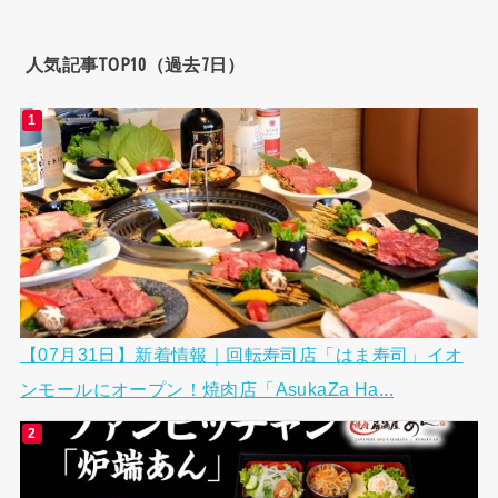
人気記事TOP10（過去7日）
【07月31日】新着情報｜回転寿司店「はま寿司」イオ
ンモールにオープン！焼肉店「AsukaZa Ha...