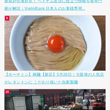
新規赴任者必見！ ベトナム生活に役立つ情報を各専門
家が解説｜VietinBank 日本人のお客様専用...
【ホーチミン】桐麺【新店】5月26日｜大阪発の人気店
がレタントンに こだわり抜いた自家製麺