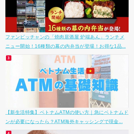
ファンビッチャンの「焼肉居酒屋 炉端あん」ランチメ
ニュー開始！16種類の幕の内弁当が登場！お得な1品...
【新生活特集】ベトナムATMの使い方｜急にベトナムド
ンが必要になったら？ATM海外キャッシングで現金...