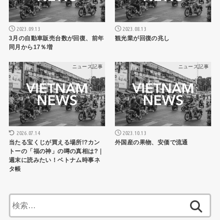
2023.09.13
2023.08.13
3月の自動車販売台数が回復、前年
観光業が回復の兆し
同月から17％増
ニュース記事
ニュース記事
2026.07.14
2023.10.13
当たる宝くじが買える場所!?カン
外国産の果物、安価で流通
トーの「福の神」の噂の真相は?｜
週末に読みたい！ベトナム時事ネ
タ帳
検
索: