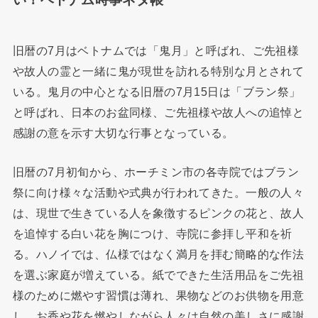
旧暦の7月はベトナムでは「鬼月」と呼ばれ、ご先祖様
や故人の霊と一緒に鬼が現世を訪れる特別な月とされて
いる。鬼月の中心となる旧暦の7月15日は「ブラン祭」
と呼ばれ、日本のお盆同様、ご先祖様や故人への追悼と
感謝の意を示す大切な行事となっている。
旧暦の7月初旬から、ホーチミン市の各寺院ではブラン
祭に向け様々な活動や式典が行われてきた。一般の人々
は、現世で生きている人を象徴するピンクの花と、故人
を追悼する白い花を胸につけ、寺院に参拝し平和を祈
る。ハノイでは、仏様ではなく満月を拝む簡略的な作法
を選ぶ家庭が増えている。紙でできた生活用品をご先祖
様のために燃やす習慣は薄れ、果物などのお供物を用意
し、お香や花を燃やしながら人々は自然の美しさに感謝