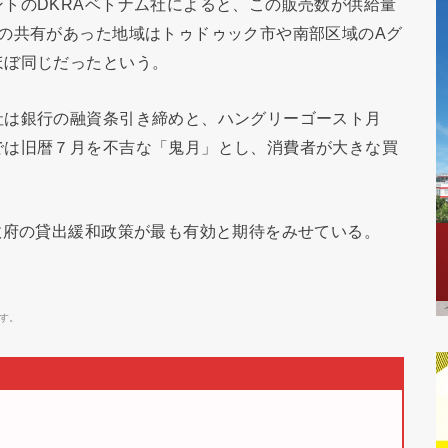
トのDKRAベトナム社によると、この販売数が供給量
の共有があった地域はトゥドゥック市や南部区域のAグ
ほぼ同じだったという。
社は銀行の融資条引き締めと、ハングリーゴースト月
では旧暦７月を不吉な「鬼月」とし、消費者が大きな買
政府の貸出緩和政策が最も有効と期待をみせている。
す。