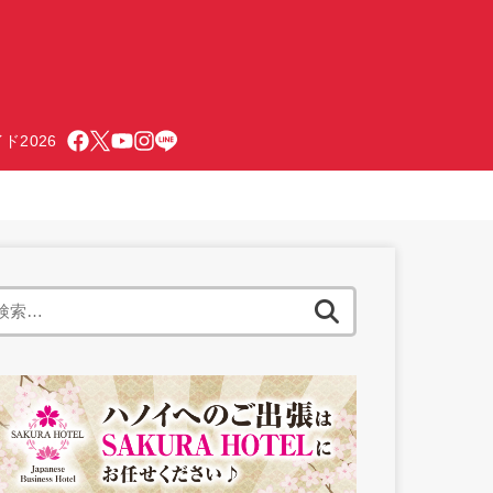
ド2026
検
索: