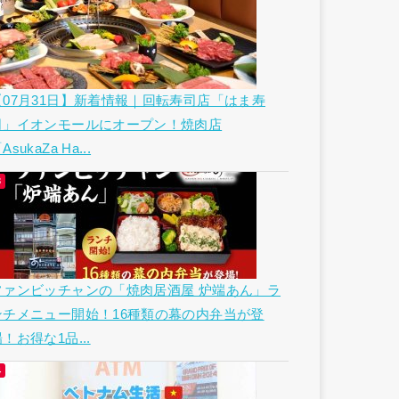
【07月31日】新着情報｜回転寿司店「はま寿
司」イオンモールにオープン！焼肉店
AsukaZa Ha...
ファンビッチャンの「焼肉居酒屋 炉端あん」ラ
ンチメニュー開始！16種類の幕の内弁当が登
！お得な1品...