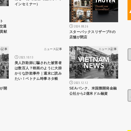
インセミナー）
でト
交通
2024.08.26
貢献
スターバックスリザーブ®の
店舗が閉店
ス記事
ニュース記事
ニュース記事
2023.10.13
美人詐欺師に騙された被害者
は数百人？映画のように大掛
かりな詐欺事件｜週末に読み
たい！ベトナム時事ネタ帳
2023.12.12
SEAバンク、米国際開発金融
が開
公社から2億米ドル融資