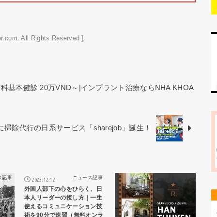
r.com. All Rights Reserved.]
基本健診 20万VND～|インプラント治療ならNHA KHOA
掃除代行の日系サービス「sharejob」誕生！
ス記事
ニュース記事
ニュース記事
2023.12.12
外国人部下の心をひらく、日
本人リーダーの接し方｜一生
使えるコミュニケーション技
術を90分で速習（無料オンラ