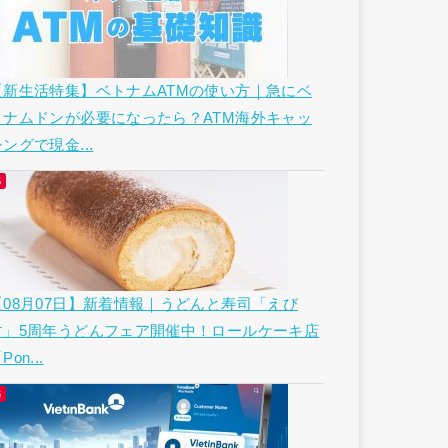
【新生活特集】ベトナムATMの使い方｜急にベ
トナムドンが必要になったら？ATM海外キャッ
ングで現金...
【08月07日】新着情報｜うどんと寿司「えび
す」5周年うどんフェア開催中！ロールケーキ店
Pon...