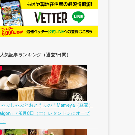
人気記事ランキング（過去7日間）
しゃぶしゃぶとおとうふの「Mameya（豆家）
Saigon」が8月8日（土）レタントンにオープ
ン！