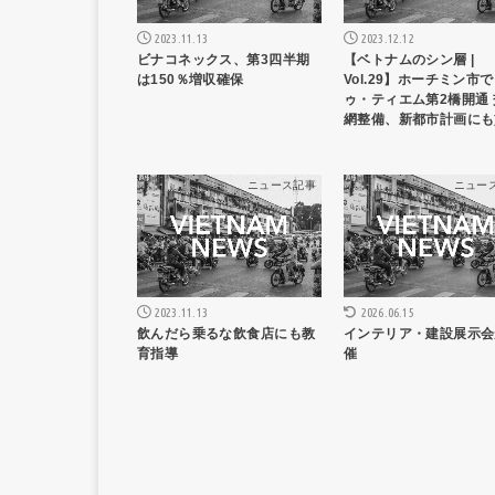
2023.11.13
2023.12.12
ビナコネックス、第3四半期
【ベトナムのシン層 |
は150％増収確保
Vol.29】ホーチミン市
ゥ・ティエム第2橋開通 
網整備、新都市計画にも
ニュース記事
ニュー
2023.11.13
2026.06.15
飲んだら乗るな飲食店にも教
インテリア・建設展示会
育指導
催