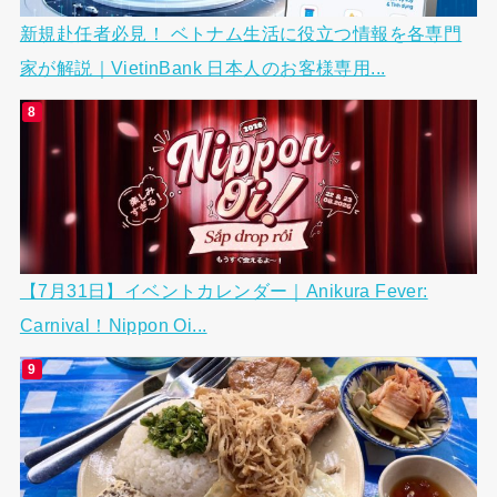
新規赴任者必見！ ベトナム生活に役立つ情報を各専門
家が解説｜VietinBank 日本人のお客様専用...
【7月31日】イベントカレンダー｜Anikura Fever:
Carnival！Nippon Oi...