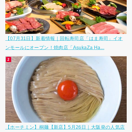
【07月31日】新着情報｜回転寿司店「はま寿司」イオ
ンモールにオープン！焼肉店「AsukaZa Ha...
【ホーチミン】桐麺【新店】5月26日｜大阪発の人気店