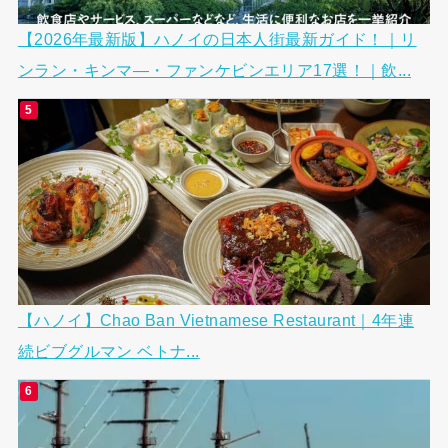
【2026年最新版】ハノイの日本人街最新ガイド！｜リ
ンラン・キンマ―・ファンケビンエリア17選！｜飲...
【ハノイ】Chao Ban Vietnamese Restaurant｜4年連
続ビブグルマン ベトナ...