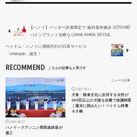
【ハノイ】ベッター読者限定で 歯科基本健診 20万VND
～|インプラント治療ならNHA KHOA SEOUL
ベトナム・ハノイに掃除代行の日系サービス
「sharejob」誕生！
RECOMMEND
ニュース記事
ニュース記事
2023.10.13
犬食・猫食文化に反対する女性が
500匹以上の犬猫を自費で保護飼育
｜週末に読みたい！ベトナム時事
ネタ帳
2026.04.27
ハノイ～クアンニン間高速鉄道が
着工