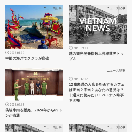
ニュース記事
ニュース記事
2023.09.13
2026.04.20
越の観光開発指数上昇率世界トッ
中部の海岸でクジラが座礁
プ３
ニュース記事
ニュース記事
2023.12.12
12歳未満の入店を拒否するカフェ
は正当？不当？あなたの意見は？
｜週末に読みたい！ベトナム時事
ネタ帳
2026.05.18
偽装牛肉を販売、2024年から65ト
ンが流通
ニュース記事
ニュース記事