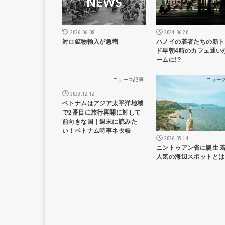
2026.06.08
2024.06.20
対ロ鉱物輸入が急増
ハノイの若者たちの新ト
ド早朝4時のカフェ通い
ームに!?
ニュース記事
ニュー
2023.12.12
ベトナムはアジア太平洋地域
で2番目に旅行再開に対して
前向きな国｜週末に読みた
い！ベトナム時事ネタ帳
2026.05.14
ニントゥアン省に誕生 
人気の海辺スポットとは