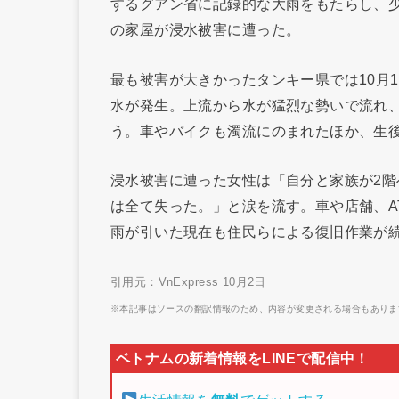
するグアン省に記録的な大雨をもたらし、少
の家屋が浸水被害に遭った。
最も被害が大きかったタンキー県では10月
水が発生。上流から水が猛烈な勢いで流れ、午
う。車やバイクも濁流にのまれたほか、生
浸水被害に遭った女性は「自分と家族が2
は全て失った。」と涙を流す。車や店舗、A
雨が引いた現在も住民らによる復旧作業が
引用元：VnExpress 10月2日
※本記事はソースの翻訳情報のため、内容が変更される場合もありま