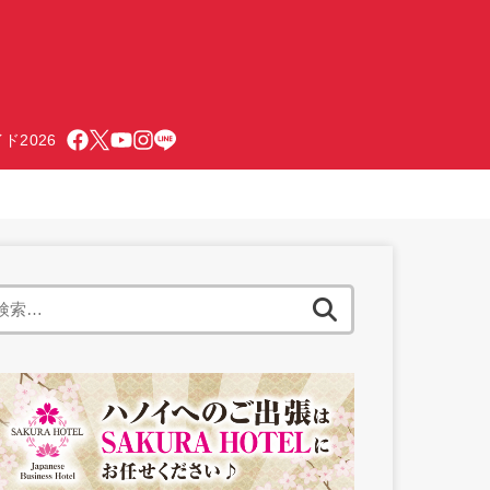
ド2026
検
索: