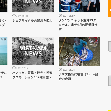
2024.08.19
2024.01.31
タンソンニャット空港T3ター
シェアサイクルの運用を拡大
レン
ミナル、来年4月の開業目指
がブ
す
ス記事
ニュース記事
ニュース記事
2023.12.12
2025.01.06
ハノイ市、貿易・観光・投資
若者に
ナマズ輸出に暗雲（2） ～競
プロモーション167件実施へ
？
合の台頭～