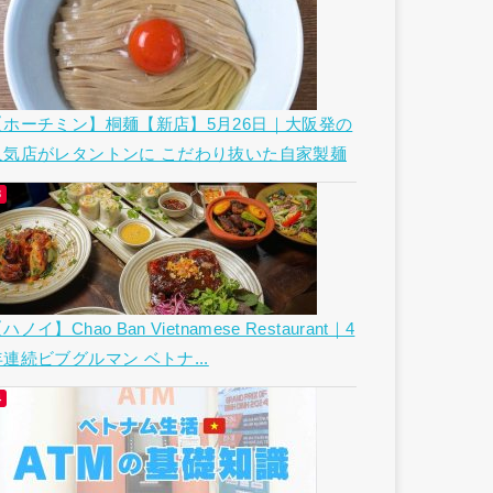
【ホーチミン】桐麺【新店】5月26日｜大阪発の
人気店がレタントンに こだわり抜いた自家製麺
ハノイ】Chao Ban Vietnamese Restaurant｜4
年連続ビブグルマン ベトナ...