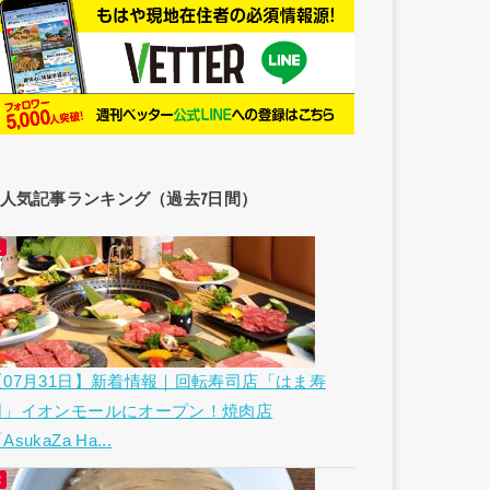
人気記事ランキング（過去7日間）
【07月31日】新着情報｜回転寿司店「はま寿
司」イオンモールにオープン！焼肉店
AsukaZa Ha...