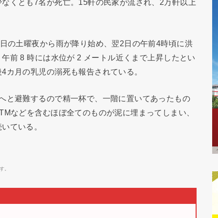
なくとも7名が死亡。15軒の民家が流され、2万軒以上
1日の土曜夜から雨が降り始め、翌2日の午前4時頃に洪
前 8 時には水位が 2 メートル近くまで上昇したとい
後4カ月の乳児の溺死も報告されている。
階へと避難するので精一杯で、一階に置いてあったもの
TMなどを含むほぼ全てのものが泥に埋まってしまい、
続いている。
す。