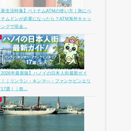
【新生活特集】ベトナムATMの使い方｜急にベ
トナムドンが必要になったら？ATM海外キャッ
ングで現金...
【2026年最新版】ハノイの日本人街最新ガイ
ド！｜リンラン・キンマ―・ファンケビンエリ
17選！｜飲...