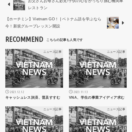
お父さんお母さん必見!子供の心をがっちり掴む機関車
レストラン
【ホーチミン】Vietnam GO！ | ベトナム語を学ぶなら
今！新規グループレッスン開設
RECOMMEND
ニュース記事
ニュース記事
2023.12.12
2023.11.13
キャッシュレス決済、普及すすむ
VNA、学生の事業アイディア求む
ニュース記事
ニュース記事