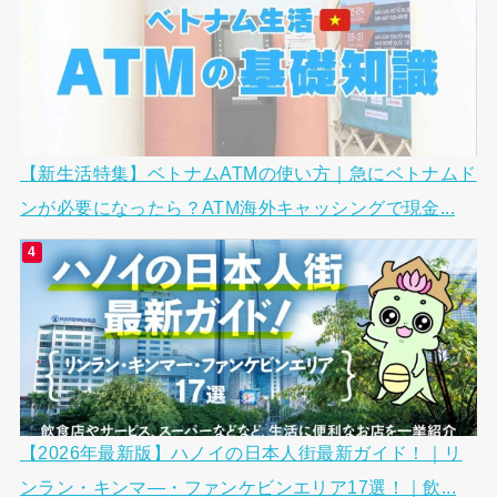
【新生活特集】ベトナムATMの使い方｜急にベトナムド
ンが必要になったら？ATM海外キャッシングで現金...
【2026年最新版】ハノイの日本人街最新ガイド！｜リ
ンラン・キンマ―・ファンケビンエリア17選！｜飲...