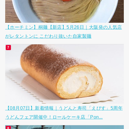
【ホーチミン】桐麺【新店】5月26日｜大阪発の人気店
がレタントンに こだわり抜いた自家製麺
【08月07日】新着情報｜うどんと寿司「えびす」5周年
うどんフェア開催中！ロールケーキ店「Pon...