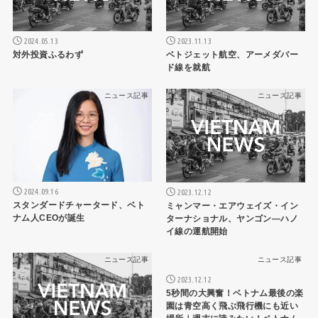
2024.05.13
2023.11.13
対外投資ふるわず
ベトジェット航空、アーメダバー
ド線を就航
ニュース記事
ニュース記事
2024.09.16
2023.12.12
スタンダードチャータード、ベト
ミャンマー・エアウェイズ・イン
ナム人CEOが誕生
ターナショナル、ヤンゴン―ハノ
イ線の運航開始
ニュース記事
ニュース記事
2023.12.12
5秒間の大興奮！ベトナム最後の楽
園は青空高く飛ぶ飛行機にも近い