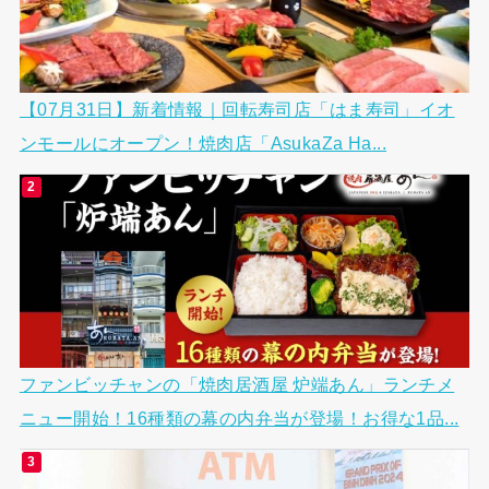
【07月31日】新着情報｜回転寿司店「はま寿司」イオ
ンモールにオープン！焼肉店「AsukaZa Ha...
ファンビッチャンの「焼肉居酒屋 炉端あん」ランチメ
ニュー開始！16種類の幕の内弁当が登場！お得な1品...