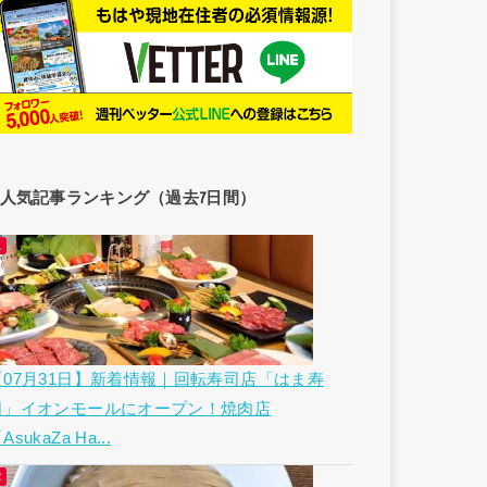
人気記事ランキング（過去7日間）
【07月31日】新着情報｜回転寿司店「はま寿
司」イオンモールにオープン！焼肉店
AsukaZa Ha...