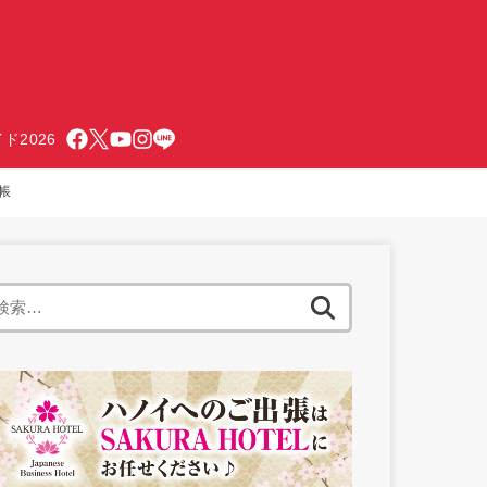
ド2026
帳
検
索: