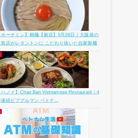
【ホーチミン】桐麺【新店】5月26日｜大阪発の
人気店がレタントンに こだわり抜いた自家製麺
ハノイ】Chao Ban Vietnamese Restaurant｜4
年連続ビブグルマン ベトナ...