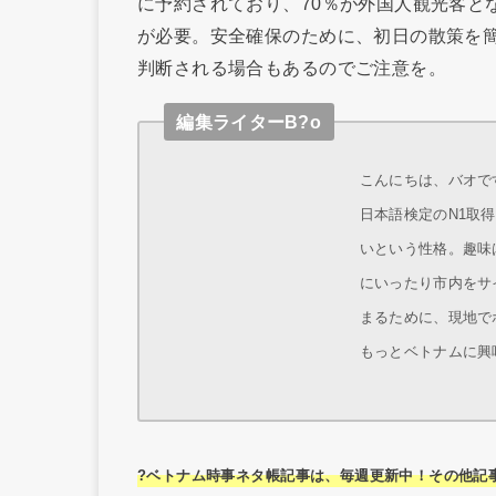
に予約されており、70％が外国人観光客と
が必要。安全確保のために、初日の散策を
判断される場合もあるのでご注意を。
編集ライターB?o
こんにちは、バオです
日本語検定のN1取
いという性格。趣味
にいったり市内をサ
まるために、現地で
もっとベトナムに興
?ベトナム時事ネタ帳記事は、毎週更新中！その他記