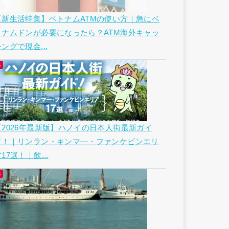
【新生活特集】ベトナムATMの使い方｜急にベ
トナムドンが必要になったら？ATM海外キャッ
ングで現金...
【2026年最新版】ハノイの日本人街最新ガイ
ド！｜リンラン・キンマ―・ファンケビンエリ
17選！｜飲...