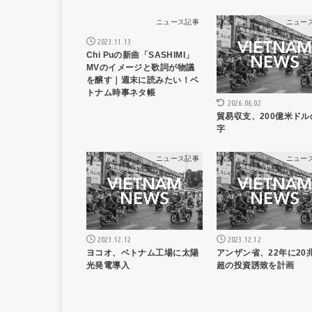
ニュース記事
ニュー
2023.11.13
Chi Puの新曲「SASHIMI」
MVのイメージと歌詞が物議
を醸す｜週末に読みたい！ベ
トナム時事ネタ帳
2026.06.02
貿易収支、200億米ドル
字
ニュース記事
ニュー
2023.12.12
2023.12.12
ヨコオ、ベトナム工場に太陽
アンザン省、22年に20
光発電導入
超の投資誘致を計画