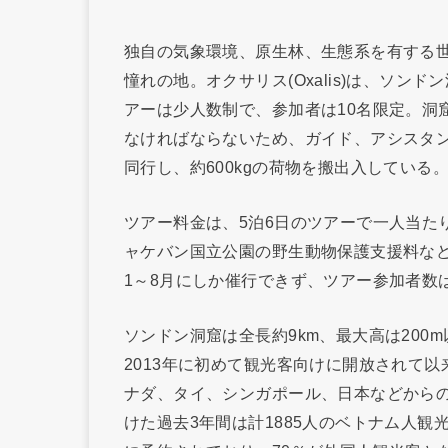
独自の気象環境、原生林、生態系を有する
憧れの地。オクサリス(Oxalis)は、ソ
アーは少人数制で、参加者は10名限定。洞
なければならないため、ガイド、アシスタン
同行し、約600kgの荷物を搬出入している
ツアー料金は、5泊6日のツアーで一人当たり
ャケバン国立公園の野生動物保護支援料な
1～8月にしか催行できず、ツアー参加者数は
ソンドン洞窟は全長約9km、最大高は200
2013年に初めて観光客向けに開放されて以
ナダ、タイ、シンガポール、日本などから
けた過去3年間は計1885人のベトナム人観光