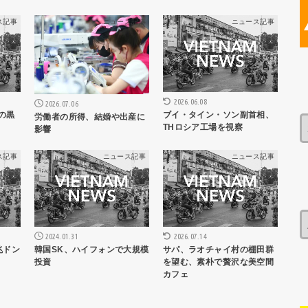
ス記事
ニュース記事
ニュース記事
2026.06.08
2026.07.06
の黒
ブイ・タイン・ソン副首相、
労働者の所得、結婚や出産に
THロシア工場を視察
影響
ス記事
ニュース記事
ニュース記事
2024.01.31
2026.07.14
兆ドン
韓国SK、ハイフォンで大規模
サパ、ラオチャイ村の棚田群
投資
を望む、素朴で贅沢な美空間
カフェ