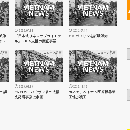
2026.07.14
2026.07.14
航停
「日本式リネンサプライモデ
E10ガソリンを試験販売
で～
ル」 JICA支援の実証事業
ス記事
ニュース記事
ニュース記事
2023.08.13
2023.11.13
の誘
ENEOS、ハウザン省の太陽
カネカ、ベトナム医療機器新
光発電事業に参画
工場が完工