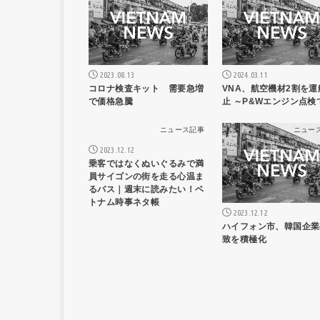
2023.08.13
2024.03.11
コロナ検査キット 需要急増
VNA、航空機材2割を運
で価格急騰
止 ～P&Wエンジン点検
ニュース記事
ニュー
2023.12.12
乗客ではなくぬいぐるみで満
員サイゴンの街を走る心温ま
るバス｜週末に読みたい！ベ
トナム時事ネタ帳
2023.12.12
ハイフォン市、韓国企業
致を積極化