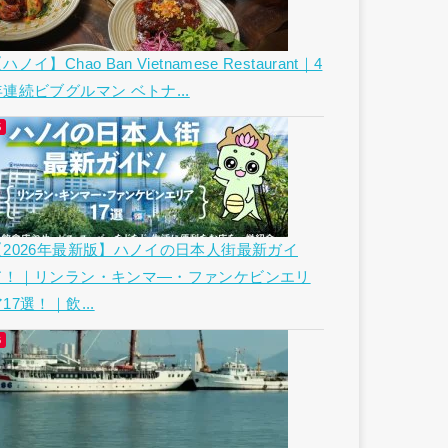
ハノイ】Chao Ban Vietnamese Restaurant｜4
年連続ビブグルマン ベトナ...
【2026年最新版】ハノイの日本人街最新ガイ
ド！｜リンラン・キンマ―・ファンケビンエリ
17選！｜飲...