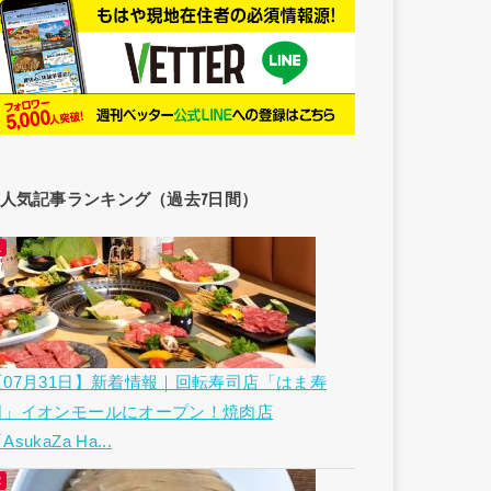
人気記事ランキング（過去7日間）
【07月31日】新着情報｜回転寿司店「はま寿
司」イオンモールにオープン！焼肉店
AsukaZa Ha...