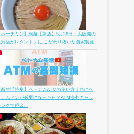
【ホーチミン】桐麺【新店】5月26日｜大阪発の
人気店がレタントンに こだわり抜いた自家製麺
【新生活特集】ベトナムATMの使い方｜急にベ
トナムドンが必要になったら？ATM海外キャッ
ングで現金...