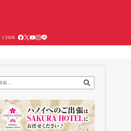
ド2026
検
索: