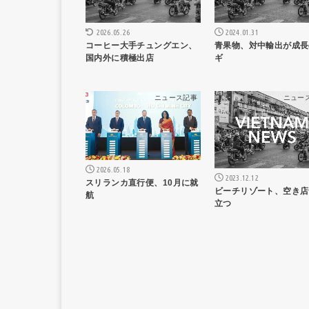
2024.01.31
2026.05.26
青果物、対中輸出が成長
コーヒー大手チュングエン、
ギ
国内外に積極出店
ニュース記事
ニュー
2026.05.18
2023.12.12
スリランカ直行便、10月に就
ビーチリゾート、空き店
航
立つ