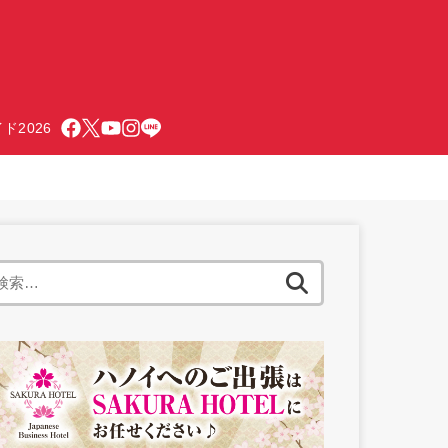
ド2026
検
索: