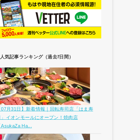
人気記事ランキング（過去7日間）
【07月31日】新着情報｜回転寿司店「はま寿
司」イオンモールにオープン！焼肉店
AsukaZa Ha...