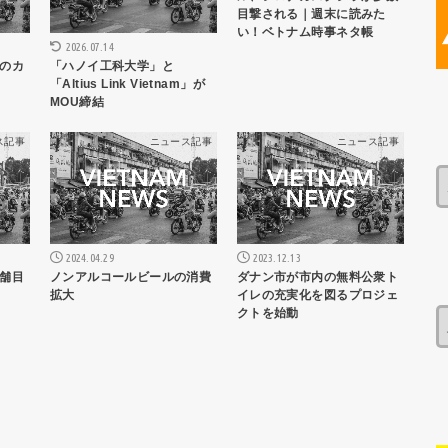
目撃される｜週末に読みた
い！ベトナム時事ネタ帳
2026.07.14
のカ
「ハノイ工科大学」と
「Altius Link Vietnam」が
MOU締結
ス記事
ニュース記事
ニュース記事
2024.04.29
2023.12.13
舗目
ノンアルコールビールの消費
ダナン市が市内の無料公衆ト
拡大
イレの充実化を図るプロジェ
クトを始動