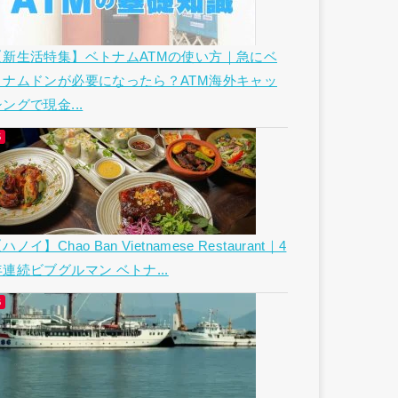
【新生活特集】ベトナムATMの使い方｜急にベ
トナムドンが必要になったら？ATM海外キャッ
ングで現金...
ハノイ】Chao Ban Vietnamese Restaurant｜4
年連続ビブグルマン ベトナ...