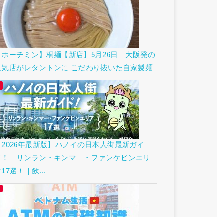
【ホーチミン】桐麺【新店】5月26日｜大阪発の
人気店がレタントンに こだわり抜いた自家製麺
【2026年最新版】ハノイの日本人街最新ガイ
ド！｜リンラン・キンマ―・ファンケビンエリ
17選！｜飲...