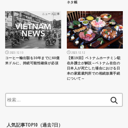
ネタ帳
ニュース記事
ニュース記事
2023.12.12
2023.12.13
【第19回】ベトナムホーチミン駐
コーヒー輸出額を30年までに60億
在弁護士が解説～ベトナム在住の
米ドルに、持続可能性確保が必須
日本人が死亡した場合における日
本の家庭裁判所での相続放棄手続
について～
検
索:
人気記事TOP10（過去7日）