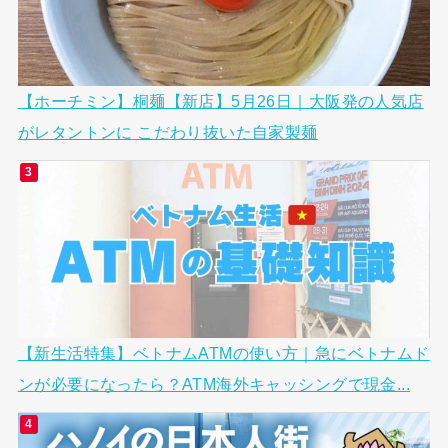
【ホーチミン】桐麺【新店】5月26日｜大阪発の人気店
がレタントンに こだわり抜いた自家製麺
【新生活特集】ベトナムATMの使い方｜急にベトナムド
ンが必要になったら？ATM海外キャッシングで現金...