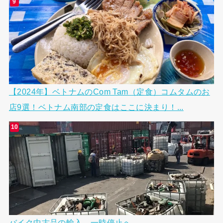
【2024年】ベトナムのCom Tam（定食）コムタムのお
店9選！ベトナム南部の定食はここに決まり！...
バイク中古品の輸入、一時停止へ