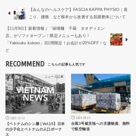
【みんなのヘルスケア】FASCIA KAPPA PHYSIO｜肩
こり、腰痛、など根本から改善する筋膜整体について
【11月9日】新着情報｜「味噌麺 千蔵 タオディエン
店」がソフトオープン！限定メニューもあり！
「Yakinuku kokoro」3日間限定！お会計が20%OFF！な
ど
RECOMMEND
ニュース記事
ニュース記事
2024.09.23
2023.12.12
台風3号被災地への支援物資、無料
【ベトナムのシン層 | Vol.15】日本
で航空輸送
の少子化とベトナムの人口ボーナ
ス