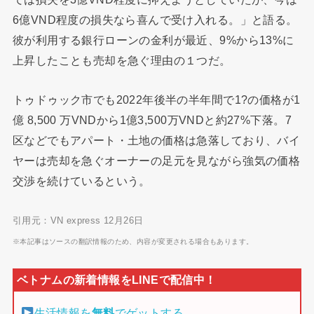
6億VND程度の損失なら喜んで受け入れる。」と語る。
彼が利用する銀行ローンの金利が最近、9%から13%に
上昇したことも売却を急ぐ理由の１つだ。
トゥドゥック市でも2022年後半の半年間で1?の価格が1
億 8,500 万VNDから1億3,500万VNDと約27%下落。7
区などでもアパート・土地の価格は急落しており、バイ
ヤーは売却を急ぐオーナーの足元を見ながら強気の価格
交渉を続けているという。
引用元：VN express 12月26日
※本記事はソースの翻訳情報のため、内容が変更される場合もあります。
生活情報を
無料
でゲットする