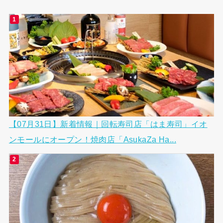
【07月31日】新着情報｜回転寿司店「はま寿司」イオ
ンモールにオープン！焼肉店「AsukaZa Ha...