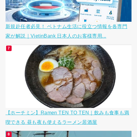
新規赴任者必見！ ベトナム生活に役立つ情報を各専門
家が解説｜VietinBank 日本人のお客様専用...
【ホーチミン】Ramen TEN TO TEN｜飲みも食事も満
喫できる 昼も夜も使えるラーメン居酒屋