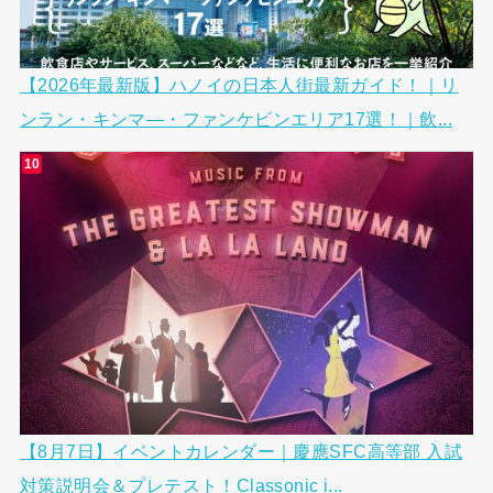
【2026年最新版】ハノイの日本人街最新ガイド！｜リ
ンラン・キンマ―・ファンケビンエリア17選！｜飲...
【8月7日】イベントカレンダー｜慶應SFC高等部 入試
対策説明会＆プレテスト！Classonic i...