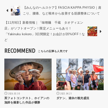
【みんなのヘルスケア】FASCIA KAPPA PHYSIO｜肩
こり、腰痛、など根本から改善する筋膜整体について
【11月9日】新着情報｜「味噌麺 千蔵 タオディエン
店」がソフトオープン！限定メニューもあり！
「Yakinuku kokoro」3日間限定！お会計が20%OFF！な
ど
RECOMMEND
ニュース記事
ニュース記事
2026.03.30
2025.04.21
英フォトコンテスト、ホイアンの
ダナン、連休の観光盛況
漁師を撮影した作品が優勝