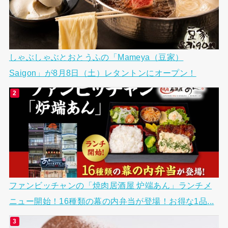
しゃぶしゃぶとおとうふの「Mameya（豆家）
Saigon」が8月8日（土）レタントンにオープン！
ファンビッチャンの「焼肉居酒屋 炉端あん」ランチメ
ニュー開始！16種類の幕の内弁当が登場！お得な1品...