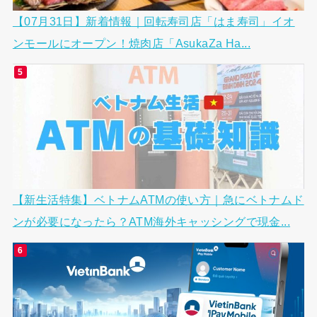
【07月31日】新着情報｜回転寿司店「はま寿司」イオ
ンモールにオープン！焼肉店「AsukaZa Ha...
【新生活特集】ベトナムATMの使い方｜急にベトナムド
ンが必要になったら？ATM海外キャッシングで現金...