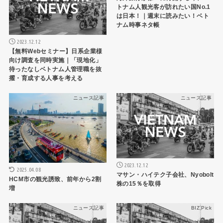
トナム人観光客が訪れたい国No.1
は日本！｜週末に読みたい！ベト
ナム時事ネタ帳
2023.12.12
【無料Webセミナー】日系企業様
向け調査を同時実施｜「現地化」
待ったなしベトナム人管理職を抜
擢・育成する人事を考える
ニュース記事
ニュース記事
2023.12.12
2025.04.08
マサン・ハイテク子会社、Nyobolt
HCM市の観光誘致、前年から2割
株の15％を取得
増
ニュース記事
BIZ Pick