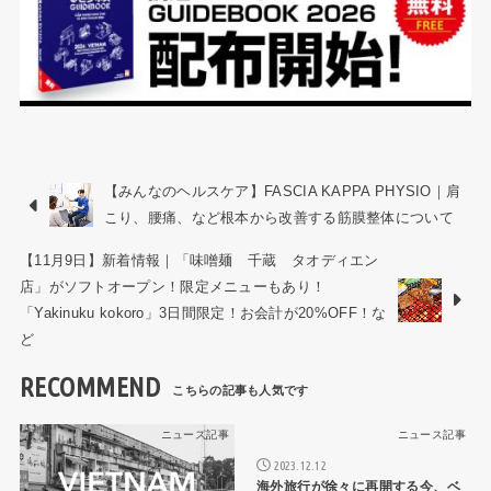
【みんなのヘルスケア】FASCIA KAPPA PHYSIO｜肩
こり、腰痛、など根本から改善する筋膜整体について
【11月9日】新着情報｜「味噌麺 千蔵 タオディエン
店」がソフトオープン！限定メニューもあり！
「Yakinuku kokoro」3日間限定！お会計が20%OFF！な
ど
RECOMMEND
ニュース記事
ニュース記事
2023.12.12
海外旅行が徐々に再開する今、ベ