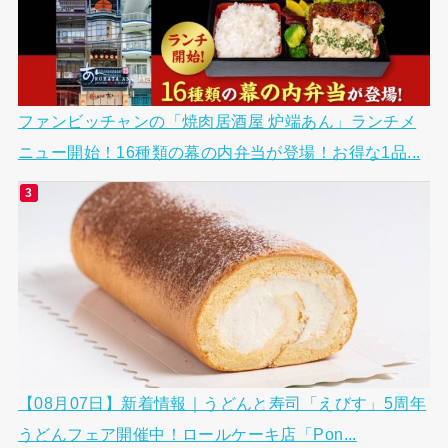
ファンビッチャンの「焼肉居酒屋 炉端あん」ランチメ
ニュー開始！16種類の幕の内弁当が登場！お得な1品...
【08月07日】新着情報｜うどんと寿司「えびす」5周年
うどんフェア開催中！ロールケーキ店「Pon...