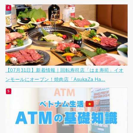
【07月31日】新着情報｜回転寿司店「はま寿司」イオ
ンモールにオープン！焼肉店「AsukaZa Ha...