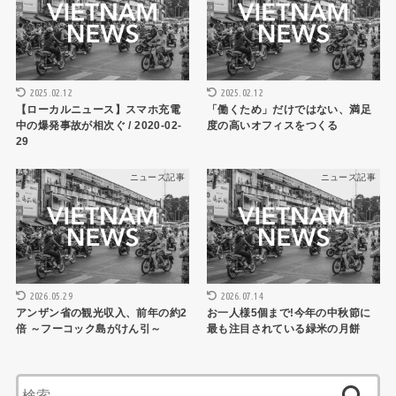
2025.02.12
2025.02.12
【ローカルニュース】スマホ充電
「働くため」だけではない、満足
中の爆発事故が相次ぐ / 2020-02-
度の高いオフィスをつくる
29
ニュース記事
ニュース記事
2026.05.29
2026.07.14
アンザン省の観光収入、前年の約2
お一人様5個まで!今年の中秋節に
倍 ～フーコック島がけん引～
最も注目されている緑米の月餅
検