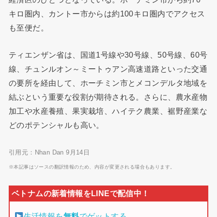
キロ圏内、カントー市からは約100キロ圏内でアクセス
も至便だ。
ティエンザン省は、国道1号線や30号線、50号線、60号
線、チュンルオン～ミートゥアン高速道路といった交通
の要所を経由して、ホーチミン市とメコンデルタ地域を
結ぶという重要な役割が期待される。さらに、農水産物
加工や水産養殖、果実栽培、ハイテク農業、裾野産業な
どのポテンシャルも高い。
引用元：Nhan Dan 9月14日
※本記事はソースの翻訳情報のため、内容が変更される場合もあります。
生活情報を
無料
でゲットする