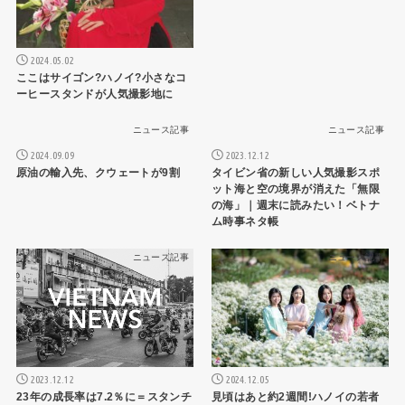
2024.05.02
ここはサイゴン?ハノイ?小さなコ
ーヒースタンドが人気撮影地に
ニュース記事
ニュース記事
2024.09.09
2023.12.12
原油の輸入先、クウェートが9割
タイビン省の新しい人気撮影スポ
ット海と空の境界が消えた「無限
の海」｜週末に読みたい！ベトナ
ム時事ネタ帳
ニュース記事
ニュース記事
2024.12.05
2023.12.12
見頃はあと約2週間!ハノイの若者
23年の成長率は7.2％に＝スタンチ