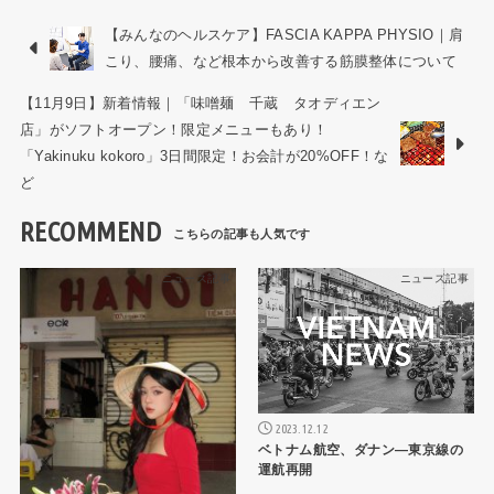
【みんなのヘルスケア】FASCIA KAPPA PHYSIO｜肩
こり、腰痛、など根本から改善する筋膜整体について
【11月9日】新着情報｜「味噌麺 千蔵 タオディエン
店」がソフトオープン！限定メニューもあり！
「Yakinuku kokoro」3日間限定！お会計が20%OFF！な
ど
RECOMMEND
ニュース記事
ニュース記事
2023.12.12
ベトナム航空、ダナン―東京線の
運航再開