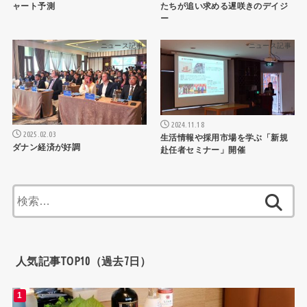
たちが追い求める遅咲きのデイジ
ャート予測
ー
ニュース記事
ニュース記事
2024.11.18
2025.02.03
生活情報や採用市場を学ぶ「新規
ダナン経済が好調
赴任者セミナー」開催
検
索:
人気記事TOP10（過去7日）