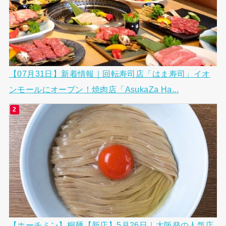
【07月31日】新着情報｜回転寿司店「はま寿司」イオ
ンモールにオープン！焼肉店「AsukaZa Ha...
【ホーチミン】桐麺【新店】5月26日｜大阪発の人気店