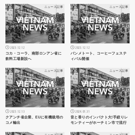
ニュース記事
ニュース記事
2023.12.12
2023.12.12
コカ・コーラ、南部ロンアン省に
バンメトート、コーヒーフェステ
飲料工場新設へ
ィバル開催
ニュース記事
ニュース記事
2023.12.13
2024.01.31
クアンチ省企業、EUに有機栽培の
音と香りのインパクト大!手絞りレ
コメ輸出
モンティーがホーチミン市で流行
ニュース記事
ニュース記事