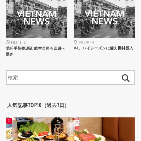
2026.07.14
2023.12.12
VJ、ハイシーズンに備え機材投入
受託手荷物遅延 航空当局も回避へ
動き
検
索:
人気記事TOP10（過去7日）