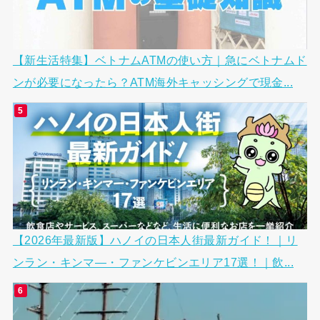
【新生活特集】ベトナムATMの使い方｜急にベトナムド
ンが必要になったら？ATM海外キャッシングで現金...
【2026年最新版】ハノイの日本人街最新ガイド！｜リ
ンラン・キンマ―・ファンケビンエリア17選！｜飲...