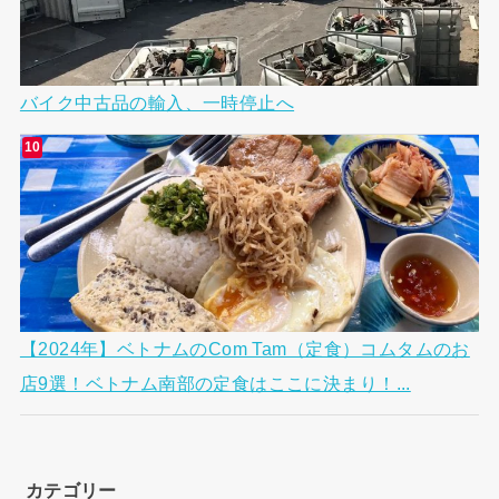
バイク中古品の輸入、一時停止へ
【2024年】ベトナムのCom Tam（定食）コムタムのお
店9選！ベトナム南部の定食はここに決まり！...
カテゴリー