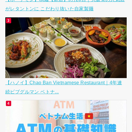
がレタントンに こだわり抜いた自家製麺
【ハノイ】Chao Ban Vietnamese Restaurant｜4年連
続ビブグルマン ベトナ...