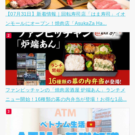
【07月31日】新着情報｜回転寿司店「はま寿司」イオ
ンモールにオープン！焼肉店「AsukaZa Ha...
ファンビッチャンの「焼肉居酒屋 炉端あん」ランチメ
ニュー開始！16種類の幕の内弁当が登場！お得な1品...