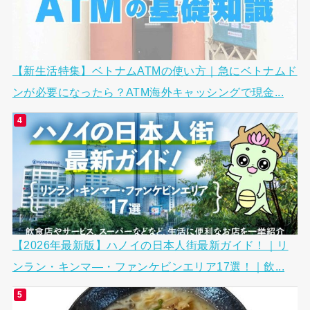
【新生活特集】ベトナムATMの使い方｜急にベトナムド
ンが必要になったら？ATM海外キャッシングで現金...
【2026年最新版】ハノイの日本人街最新ガイド！｜リ
ンラン・キンマ―・ファンケビンエリア17選！｜飲...