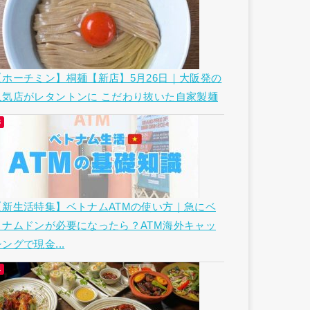
【ホーチミン】桐麺【新店】5月26日｜大阪発の
人気店がレタントンに こだわり抜いた自家製麺
【新生活特集】ベトナムATMの使い方｜急にベ
トナムドンが必要になったら？ATM海外キャッ
ングで現金...