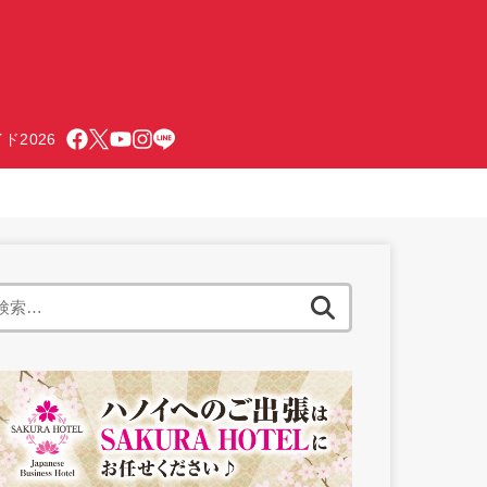
ド2026
検
索: