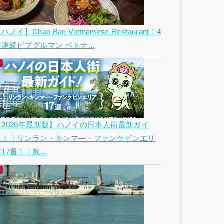
ハノイ】Chao Ban Vietnamese Restaurant｜4
年連続ビブグルマン ベトナ...
【2026年最新版】ハノイの日本人街最新ガイ
ド！｜リンラン・キンマ―・ファンケビンエリ
17選！｜飲...