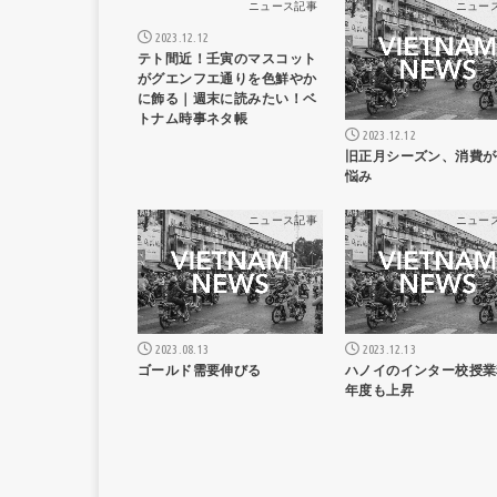
ニュース記事
ニュー
2023.12.12
テト間近！壬寅のマスコット
がグエンフエ通りを色鮮やか
に飾る｜週末に読みたい！ベ
トナム時事ネタ帳
2023.12.12
旧正月シーズン、消費が
悩み
ニュース記事
ニュー
2023.08.13
2023.12.13
ゴールド需要伸びる
ハノイのインター校授業
年度も上昇