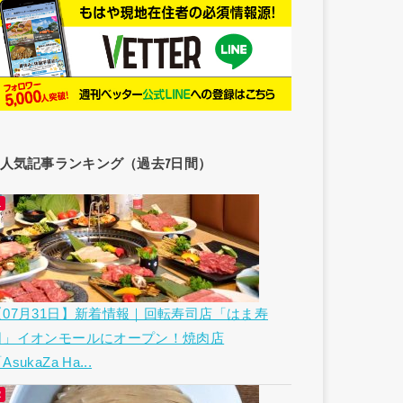
人気記事ランキング（過去7日間）
【07月31日】新着情報｜回転寿司店「はま寿
司」イオンモールにオープン！焼肉店
AsukaZa Ha...