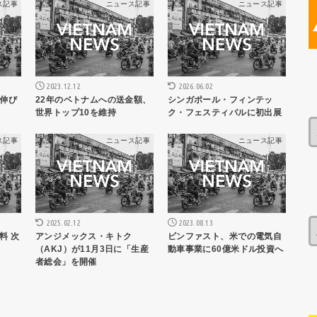
ス記事
ニュース記事
ニュース記事
2023.12.12
2026.06.02
伸び
22年のベトナムへの送金額、
シンガポール・フィンテッ
世界トップ10を維持
ク・フェスティバルに初出展
ス記事
ニュース記事
ニュース記事
2025.02.12
2023.08.13
料 次
アンジメックス・キトク
ビンファスト、米での電気自
（AKJ）が11月3日に「生産
動車事業に60億米ドル投資へ
者総会」を開催