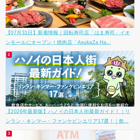
【07月31日】新着情報｜回転寿司店「はま寿司」イオ
ンモールにオープン！焼肉店「AsukaZa Ha...
【2026年最新版】ハノイの日本人街最新ガイド！｜リ
ンラン・キンマ―・ファンケビンエリア17選！｜飲...