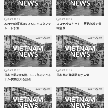
2023.12.13
2023.08.13
23年の成長率は7.2％に＝スタンチ
コロナ検査キット 需要急増で価
ャート予測
格急騰
ニュース記事
ニュース記事
2023.12.12
2023.11.13
日本企業の約6割、1～2年内にベト
日本産の高級豚肉が人気
ナム事業拡大を計画
ニュース記事
ニュース記事