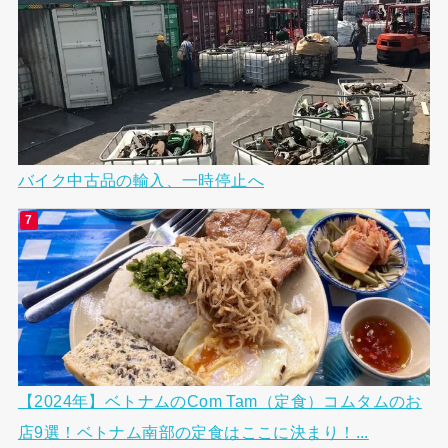
バイク中古品の輸入、一時停止へ
【2024年】ベトナムのCom Tam（定食）コムタムのお
店9選！ベトナム南部の定食はここに決まり！...