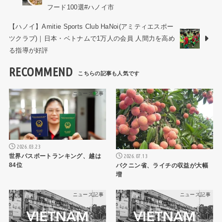
フード100選#ハノイ市
【ハノイ】Amitie Sports Club HaNoi(アミティエスポー
ツクラブ)｜日本・ベトナムで1万人の会員 人間力を高め
る指導が好評
RECOMMEND
ニュース記事
ニュース記事
2026.03.23
世界パスポートランキング、越は
2026.07.13
84位
バクニン省、ライチの収益が大幅
増
ニュース記事
ニュース記事