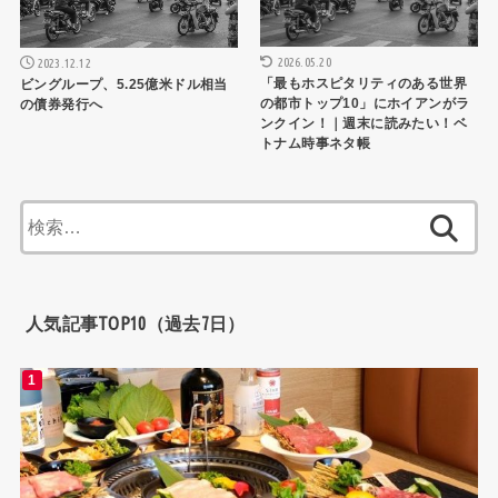
2026.05.20
2023.12.12
「最もホスピタリティのある世界
ビングループ、5.25億米ドル相当
の都市トップ10」にホイアンがラ
の債券発行へ
ンクイン！｜週末に読みたい！ベ
トナム時事ネタ帳
検
索:
人気記事TOP10（過去7日）