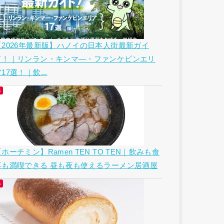
【2026年最新版】ハノイの日本人街最新ガイ
ド！｜リンラン・キンマ―・ファンケビンエリ
17選！｜飲...
ホーチミン】Ramen TEN TO TEN｜飲みも食
事も満喫できる 昼も夜も使えるラーメン居酒屋