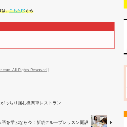
事は、
こちら
から
r.com. All Rights Reserved.]
をがっちり掴む機関車レストラン
ベトナム語を学ぶなら今！新規グループレッスン開設