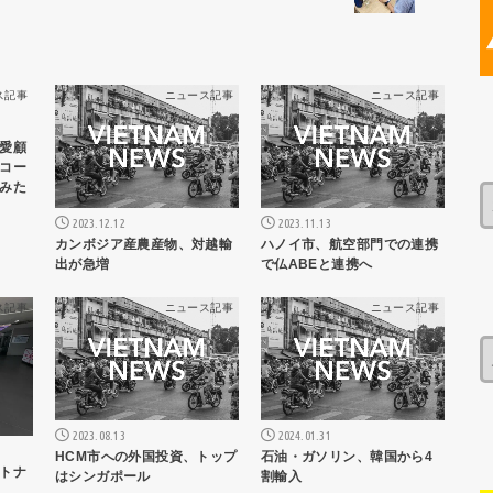
ス記事
ニュース記事
ニュース記事
愛顧
コー
みた
2023.12.12
2023.11.13
カンボジア産農産物、対越輸
ハノイ市、航空部門での連携
出が急増
で仏ABEと連携へ
ス記事
ニュース記事
ニュース記事
2023.08.13
2024.01.31
HCM市への外国投資、トップ
石油・ガソリン、韓国から4
トナ
はシンガポール
割輸入