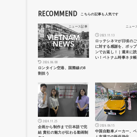
RECOMMEND
ニュース記事
ニュー
2023.11.13
ロッテシネマが日頃のご
に対する感謝を、ポップ
ンでお返し！｜週末に読
い！ベトナム時事ネタ帳
2026.06.08
ロンタイン空港、国際線の8
割担う
BIZ Pick
ニュー
2024.11.25
2026.06.15
企画から制作まで日本語で完
中国自動車メーカー、ベ
結 貴社の魅力が伝わる動画制
ム市場での販促強化