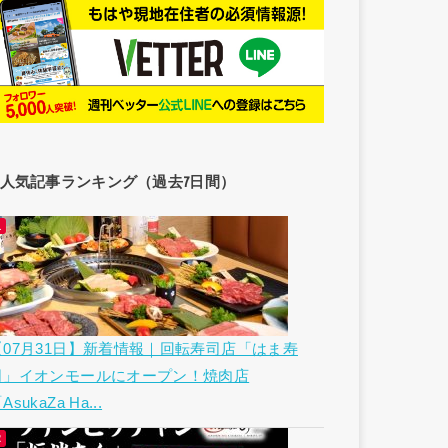
人気記事ランキング（過去7日間）
【07月31日】新着情報｜回転寿司店「はま寿
司」イオンモールにオープン！焼肉店
AsukaZa Ha...