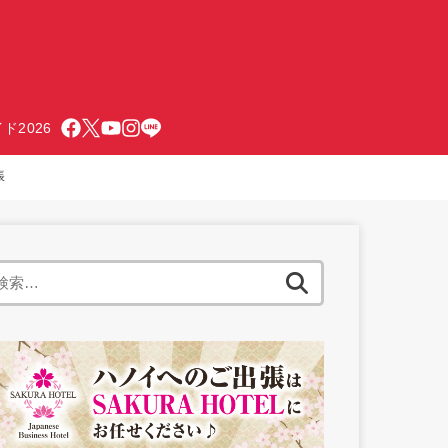
ド2026
帳
検
索: