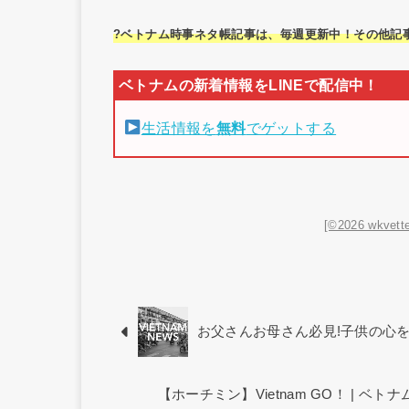
?ベトナム時事ネタ帳記事は、毎週更新中！その他記
生活情報を
無料
でゲットする
[©2026 wkvette
お父さんお母さん必見!子供の心
【ホーチミン】Vietnam GO！ | 