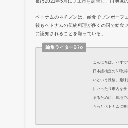
長は2021年5月にフエ市を訪問し、両地
ベトナムのネチズンは、給食でブンボーフ
後もベトナムの伝統料理が多くの国で給食
に認知されることを願っている。
編集ライターB?o
こんにちは、バオです
日本語検定のN1取
いという性格。趣味
にいったり市内をサ
まるために、現地で
もっとベトナムに興