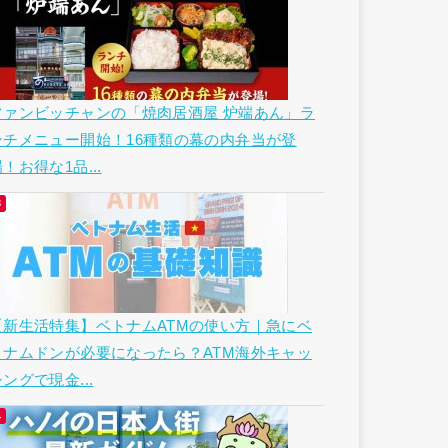
ファンビッチャンの「焼肉居酒屋 炉端あん」ラ
ンチメニュー開始！16種類の幕の内弁当が登
！お得な1品...
【新生活特集】ベトナムATMの使い方｜急にベ
トナムドンが必要になったら？ATM海外キャッ
ングで現金...