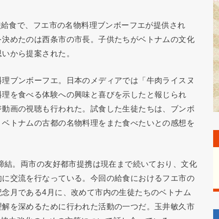
学校給食で、フエ市の名物料理ブンボーフエが提供され
を決めたのは西条市の市長。子供たちがベトナムの文化
思いから提案された。
料理ブンボーフエ。日本のメディアでは「牛肉ライスヌ
料理を食べる体験への興味と喜びを示したと報じられ
ジ動画の視聴も行われた。試食した生徒たちは、ブンボ
、ベトナムの古都の名物料理をまた食べたいとの感想を
を締結。両市の友好都市提携は現在まで続いており、文化
的に交流を行なっている。今回の給食におけるフエ市の
記念月である4月に、改めて市内の生徒たちのベトナム
理解を深めるために行われた活動の一つだ。玉井敏久市