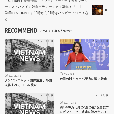
【8月10日】新着情報｜「ファミリーメディカルプラク
ティス・ハノイ」献血ボランティアを募集！「Lofi
Coffee & Lounge」19時から21時はハッピーアワー！な
ど
RECOMMEND
ニュース記事
ニュース記事
2026.06.01
2023.12.12
米国の対キューバ圧力に深い懸念
タンソンニャット国際空港、外国
人客すべてにPCR検査
ニュース記事
ニュース記事
2023.12.12
約3,600万円分の”金の花”を妻にプ
レゼント！？｜週末に読みたい！