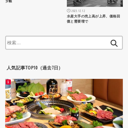
タ帳
2023.12.12
水産大手の売上高が上昇、価格回
復と需要増で
検
索:
人気記事TOP10（過去7日）