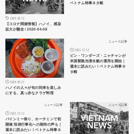
ベトナム時事ネタ帳
2025.02.12
【コロナ関連情報】ハノイ、感染
拡大が懸念 / 2020-04-08
ニュース記事
ニュース記事
2023.12.12
ビン・ワンダーズ・ニャチャンが
米国製観光潜水艇の運用を開始｜
週末に読みたい！ベトナム時事ネ
タ帳
2024.03.21
ハノイの人々が旬の到来を楽しみ
にする、真っ赤なクラゲ料理
ニュース記事
ニュース記事
2023.12.12
バインミー祭り、ホーチミンで初
開催 恒例行事化への期待の声も｜
週末に読みたい！ベトナム時事ネ