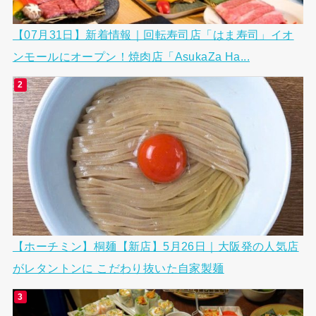
【07月31日】新着情報｜回転寿司店「はま寿司」イオ
ンモールにオープン！焼肉店「AsukaZa Ha...
【ホーチミン】桐麺【新店】5月26日｜大阪発の人気店
がレタントンに こだわり抜いた自家製麺