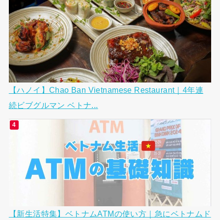
【ハノイ】Chao Ban Vietnamese Restaurant｜4年連
続ビブグルマン ベトナ...
【新生活特集】ベトナムATMの使い方｜急にベトナムド