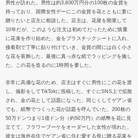
男性が訪れた。男性は約3,600万円分の100枚の金貨を
持っており、国際女性デーにこの金貨を花とともに妻に
贈りたいと店主に相談した。店主は、花屋を開業して
10年だが、このような注文は初めてだったために慎重
に花束を作り始めた。金をプラスチックシートに入れ、
接着剤で丁寧に貼り付けていき、金貨の間には白く小さ
な花を装飾した。最後に真っ赤な紙でラッピングを施し
た。この花を造るのに1時間を要した。
非常に高価な花のため、店主はすぐに男性にこの花を渡
し、撮影をしてTikTokに投稿した。すぐにSNS上で拡散
され、金の花として話題になった。同じくしてゲアン省
でも、紙幣でつくった花が話題を呼んでいた。200枚の
50万ドンつまり1億ドン分（約50万円）の紙幣を花に見
立てて、フラワーブーケをオーダーした女性が現れた。
彼女は海外在住でゲアン省に住む愛する母に贈る花束を