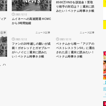
8500万VNDを誤送金！受取
り相手の対応は？｜週末に読
みたい！ベトナム時事ネタ帳
2023.12.12
ディア
ムイネーへの高速開通 HCMC
から3時間短縮
ス記事
ニュース記事
ニュース記事
2023.12.12
2023.12.13
ファンの20年越しの願いが成
ベトナムから唯一「アジアの
就！ガオレッドとガオブルー
ベストレストラン50」に選出
がハノイに｜週末に読みた
された店｜週末に読みたい！
い！ベトナム時事ネタ帳
ベトナム時事ネタ帳
、ハ
「