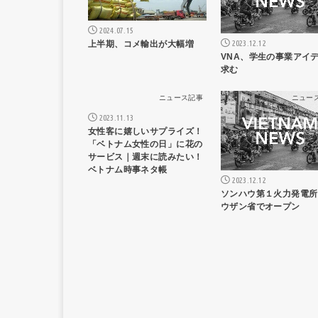
2024.07.15
2023.12.12
上半期、コメ輸出が大幅増
VNA、学生の事業アイ
求む
ニュース記事
ニュー
2023.11.13
女性客に嬉しいサプライズ！
「ベトナム女性の日」に花の
サービス｜週末に読みたい！
ベトナム時事ネタ帳
2023.12.12
ソンハウ第１火力発電所
ウザン省でオープン