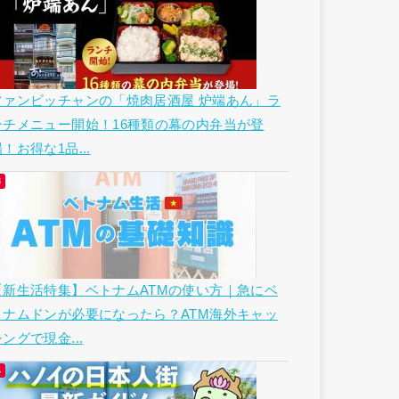
ファンビッチャンの「焼肉居酒屋 炉端あん」ラ
ンチメニュー開始！16種類の幕の内弁当が登
！お得な1品...
【新生活特集】ベトナムATMの使い方｜急にベ
トナムドンが必要になったら？ATM海外キャッ
ングで現金...