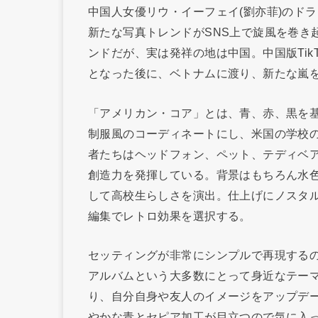
中国人女優リウ・イーフェイ(劉亦菲)のド
新たな写真トレンドがSNS上で旋風を巻き
ンドだが、実は発祥の地は中国。中国版TikTo
となった後に、ベトナムに渡り、新たな嵐
「アメリカン・コア」とは、青、赤、黒を
制服風のコーディネートにし、米国の学校
者たちはヘッドフォン、ペット、テディベ
創造力を発揮している。背景はもちろん水
して高校生らしさを演出。仕上げにノスタ
編集でレトロ効果を選択する。
セッティングが非常にシンプルで再現する
アルバムという大多数にとって身近なテー
り、自分自身や友人のイメージをアップデ
やかな青とセピア加工が目立つので気に入