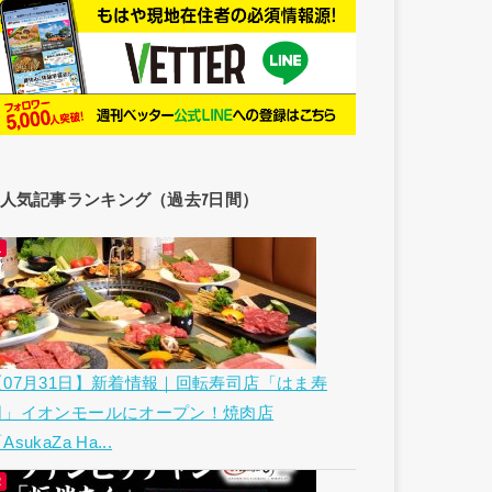
人気記事ランキング（過去7日間）
【07月31日】新着情報｜回転寿司店「はま寿
司」イオンモールにオープン！焼肉店
AsukaZa Ha...