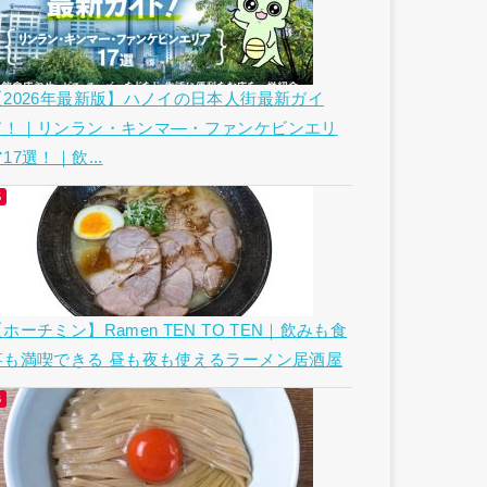
【2026年最新版】ハノイの日本人街最新ガイ
ド！｜リンラン・キンマ―・ファンケビンエリ
17選！｜飲...
ホーチミン】Ramen TEN TO TEN｜飲みも食
事も満喫できる 昼も夜も使えるラーメン居酒屋