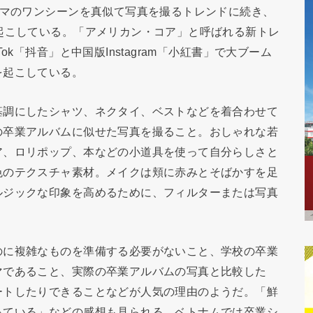
ラマのワンシーンを真似て写真を撮るトレンドに続き、
起こしている。「アメリカン・コア」と呼ばれる新トレ
k「抖音」と中国版Instagram「小紅書」で大ブーム
を起こしている。
基調にしたシャツ、ネクタイ、ベストなどを着合わせて
の卒業アルバムに似せた写真を撮ること。おしゃれな若
ア、ロリポップ、本などの小道具を使って自分らしさと
色のテクスチャ素材。メイクは頬に赤みとそばかすを足
ルジックな印象を高めるために、フィルターまたは写真
のに複雑なものを準備する必要がないこと、学校の卒業
マであること、実際の卒業アルバムの写真と比較した
ートしたりできることなどが人気の理由のようだ。「鮮
っている」などの感想も見られる。ベトナムでは卒業シ