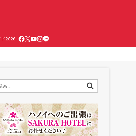
ド2026
検
索: