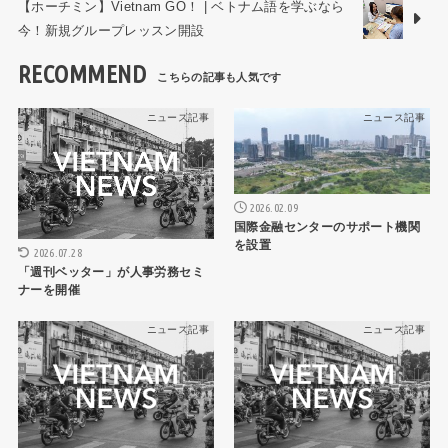
【ホーチミン】Vietnam GO！ | ベトナム語を学ぶなら
今！新規グループレッスン開設
RECOMMEND
ニュース記事
ニュース記事
2026.02.09
国際金融センターのサポート機関
を設置
2026.07.28
「週刊ベッター」が人事労務セミ
ナーを開催
ニュース記事
ニュース記事