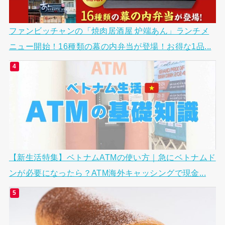
ファンビッチャンの「焼肉居酒屋 炉端あん」ランチメ
ニュー開始！16種類の幕の内弁当が登場！お得な1品...
【新生活特集】ベトナムATMの使い方｜急にベトナムド
ンが必要になったら？ATM海外キャッシングで現金...