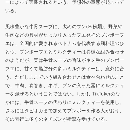
ーによって実践されるという、予想外の事態が起こって
いる。
風味豊かな牛骨スープに、太めのブン(米粉麺)、野菜や
牛肉などの具材がたっぷり入ったフエ発祥のブンボーフ
エは、全国的に愛されるベトナムを代表する麺料理のひ
とつ。ブンボーフエとミルクティーは異様な組み合わせ
のようだが、実は牛骨スープの旨味がキメ手のブンボー
フエに、甘くて脂肪分の多いミルクティーは、意外に合
う。ただしここでいう組み合わせとは食べ合わせのこと
で、牛肉、春巻き、ネギ、ブンの入った器にミルクティ
ーを混ぜるということではない。しかし TikTokerのな
かには、牛骨スープの代わりにミルクティーを使用し、
さらにはタピオカまで加えてブンボーを作る人がおり、
その奇行に多くのネチズンが衝撃を受けている。