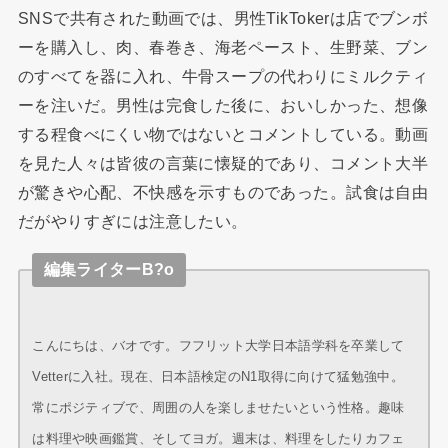
SNSで共有された動画では、男性TikTokerは店でブンボ
ーを購入し、肉、春巻き、海老ペースト、生野菜、ブン
のすべてを器に入れ、牛骨スープの代わりにミルクティ
ーを注いだ。男性は完食した後に、おいしかった、想像
する程食べにくい物ではないとコメントしている。動画
を見た人々は皆彼の言葉に懐疑的であり、コメント大半
が驚きや心配、不快感を示すものであった。試食は自由
だがやりすぎには注意したい。
編集ライターB?o
こんにちは、バオです。フフリット大学日本語学科を卒業して
Vetterに入社。現在、日本語検定のN1取得に向けて猛勉強中。
常にポジティブで、周囲の人を楽しませたいという性格。趣味
は料理や映画鑑賞、そしてヨガ。週末は、料理をしたりカフェ