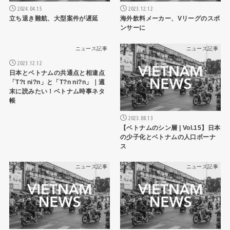
2024.04.15
2023.12.12
立ち退き難航、大型案件が遅延
海外飲料メーカー、Vリーグのスポ
ンサーに
ニュース記事
ニュース記事
2023.12.12
日本とベトナムの共通点と相違点
「T?t ni?n」と「T?n ni?n」｜週
末に読みたい！ベトナム時事ネタ
帳
2023.08.13
【ベトナムのシン層 | Vol.15】日本
の少子化とベトナムの人口ボーナ
ス
ニュース記事
ニュース記事