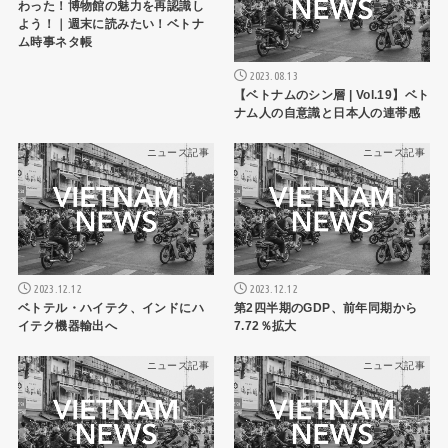
わった！博物館の魅力を再認識し
よう！｜週末に読みたい！ベトナ
ム時事ネタ帳
2023.08.13
【ベトナムのシン層 | Vol.19】ベト
ナム人の自意識と日本人の連帯感
ニュース記事
ニュース記事
2023.12.12
2023.12.12
ベトテル・ハイテク、インドにハ
第2四半期のGDP、前年同期から
イテク機器輸出へ
7.72％拡大
ニュース記事
ニュース記事