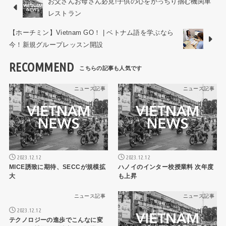
お父さんお母さん必見!子供の心をがっちり掴む機関車
レストラン
【ホーチミン】Vietnam GO！ | ベトナム語を学ぶなら
今！新規グループレッスン開設
RECOMMEND
ニュース記事
ニュース記事
2023.12.12
2023.12.12
MICE誘致に期待、SECCが規模拡
ハノイのインター校授業料 次年度
大
も上昇
ニュース記事
ニュース記事
2023.12.12
テクノロジーの進歩でこんなに変