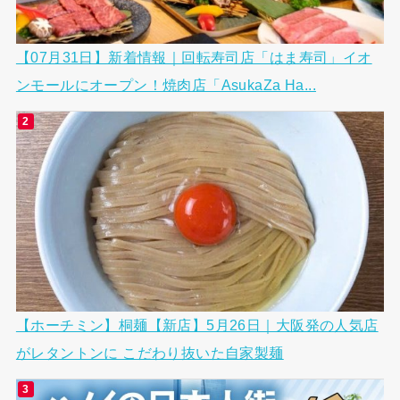
【07月31日】新着情報｜回転寿司店「はま寿司」イオ
ンモールにオープン！焼肉店「AsukaZa Ha...
【ホーチミン】桐麺【新店】5月26日｜大阪発の人気店
がレタントンに こだわり抜いた自家製麺