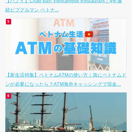
【ハノイ】Chao Ban Vietnamese Restaurant｜4年連
続ビブグルマン ベトナ...
【新生活特集】ベトナムATMの使い方｜急にベトナムド
ンが必要になったら？ATM海外キャッシングで現金...