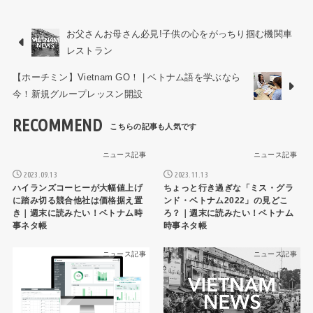
お父さんお母さん必見!子供の心をがっちり掴む機関車
レストラン
【ホーチミン】Vietnam GO！ | ベトナム語を学ぶなら
今！新規グループレッスン開設
RECOMMEND
ニュース記事
ニュース記事
2023.09.13
2023.11.13
ハイランズコーヒーが大幅値上げ
ちょっと行き過ぎな「ミス・グラ
に踏み切る競合他社は価格据え置
ンド・ベトナム2022」の見どこ
き｜週末に読みたい！ベトナム時
ろ？｜週末に読みたい！ベトナム
事ネタ帳
時事ネタ帳
ニュース記事
ニュース記事