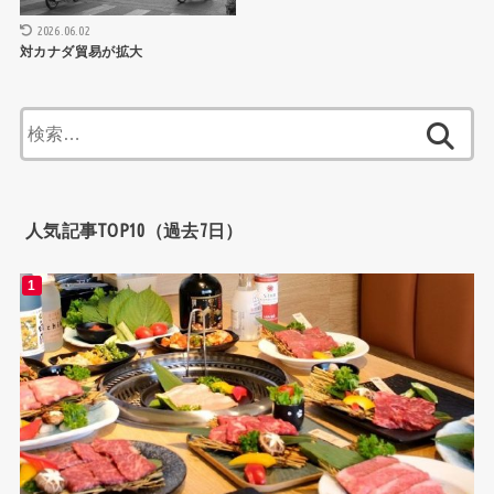
2026.06.02
対カナダ貿易が拡大
検
索:
人気記事TOP10（過去7日）