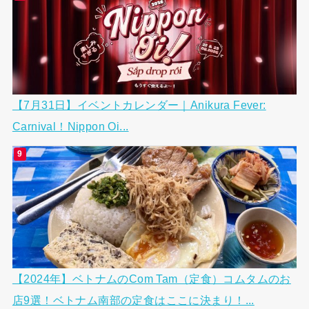
【7月31日】イベントカレンダー｜Anikura Fever:
Carnival！Nippon Oi...
【2024年】ベトナムのCom Tam（定食）コムタムのお
店9選！ベトナム南部の定食はここに決まり！...