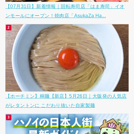
【07月31日】新着情報｜回転寿司店「はま寿司」イオ
ンモールにオープン！焼肉店「AsukaZa Ha...
【ホーチミン】桐麺【新店】5月26日｜大阪発の人気店
がレタントンに こだわり抜いた自家製麺