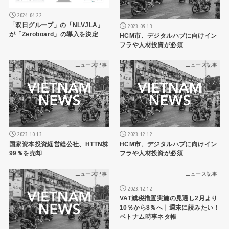
2024.04.22
「双日グループ」の「NLVJLA」
2023.09.13
が「Zeroboard」の導入を決定
HCM市、デジタルハブに向けイン
フラや人材投資が必須
ニュース記事
ニュース記事
2023.10.13
2023.12.12
国家資本投資経営総公社、HTTN株
HCM市、デジタルハブに向けイン
99％を売却
フラや人材投資が必須
ニュース記事
ニュース記事
2023.12.12
VAT減税措置実施の見通し2月より
10％から8％へ｜週末に読みたい！
ベトナム時事ネタ帳