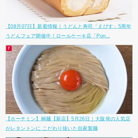
【08月07日】新着情報｜うどんと寿司「えびす」5周年
うどんフェア開催中！ロールケーキ店「Pon...
【ホーチミン】桐麺【新店】5月26日｜大阪発の人気店
がレタントンに こだわり抜いた自家製麺