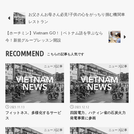
お父さんお母さん必見!子供の心をがっちり掴む機関車
レストラン
【ホーチミン】Vietnam GO！ | ベトナム語を学ぶなら
今！新規グループレッスン開設
RECOMMEND
ニュース記事
ニュース記事
2023.11.13
2023.12.12
フィットネス、多様化するサービ
四国電力、ハティン省の石炭火力
ス
発電事業に参画
ニュース記事
ニュース記事