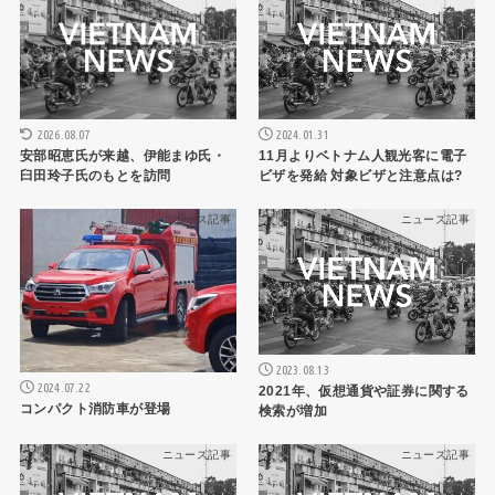
2026.08.07
2024.01.31
安部昭恵氏が来越、伊能まゆ氏・
11月よりベトナム人観光客に電子
臼田玲子氏のもとを訪問
ビザを発給 対象ビザと注意点は?
ニュース記事
ニュース記事
2023.08.13
2024.07.22
2021年、仮想通貨や証券に関する
コンパクト消防車が登場
検索が増加
ニュース記事
ニュース記事