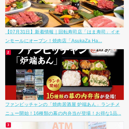
【07月31日】新着情報｜回転寿司店「はま寿司」イオ
ンモールにオープン！焼肉店「AsukaZa Ha...
ファンビッチャンの「焼肉居酒屋 炉端あん」ランチメ
ニュー開始！16種類の幕の内弁当が登場！お得な1品...